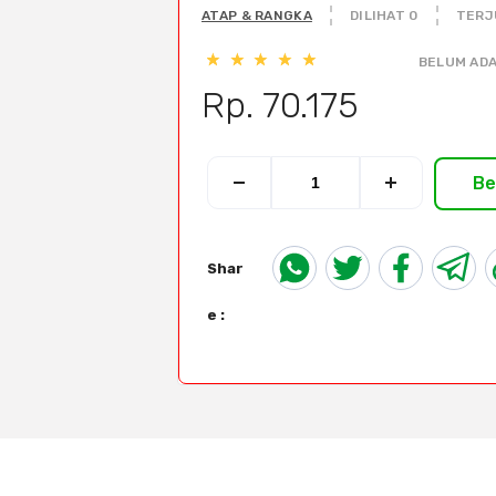
ATAP & RANGKA
DILIHAT 0
TERJ
BELUM ADA
Rp. 70.175
Be
Shar
e :