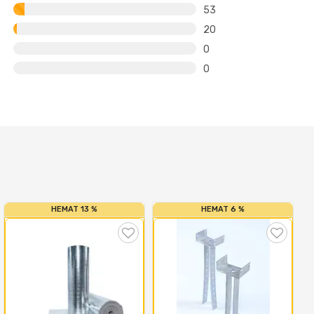
53
20
0
0
HEMAT 13 %
HEMAT 6 %