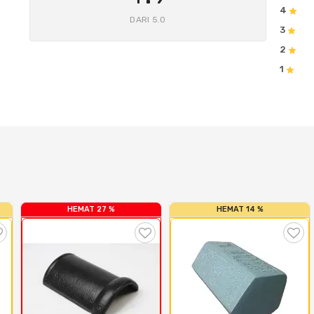
4
DARI 5.0
3
2
1
HEMAT 27 %
HEMAT 14 %