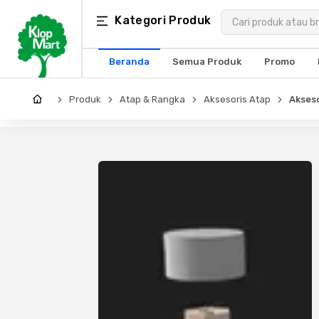
Kategori
Kategori Produk
×
Produk
Beranda
Semua Produk
Promo
Arsitektur
Produk
Atap & Rangka
Aksesoris Atap
Akseso
Struktural
MEP
Interior
Landscape