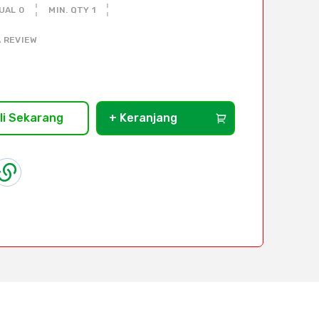
UAL 0
MIN. QTY 1
 REVIEW
li Sekarang
+ Keranjang