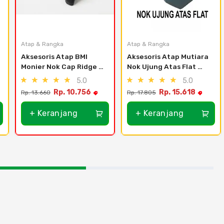
Atap & Rangka
Atap & Rangka
Aksesoris Atap BMI 
Aksesoris Atap Mutiara 
Monier Nok Cap Ridge 
Nok Ujung Atas Flat 
Solid - Black
ABC Cat Air - Hitam
5.0
5.0
Rp. 10.756
Rp. 15.618
Rp. 13.660
Rp. 17.805
+ Keranjang
+ Keranjang