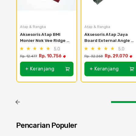
Atap & Rangka
Atap & Rangka
Aksesoris Atap BMI 
Aksesoris Atap Jaya 
Monier Nok Vee Ridge 
Board External Angle 
Classic - Black
90° Corner Bead PN 300 
5.0
5.0
- 3000mm
Rp. 10.756
Rp. 29.070
Rp. 12.477
Rp. 32.268
+ Keranjang
+ Keranjang
Pencarian Populer