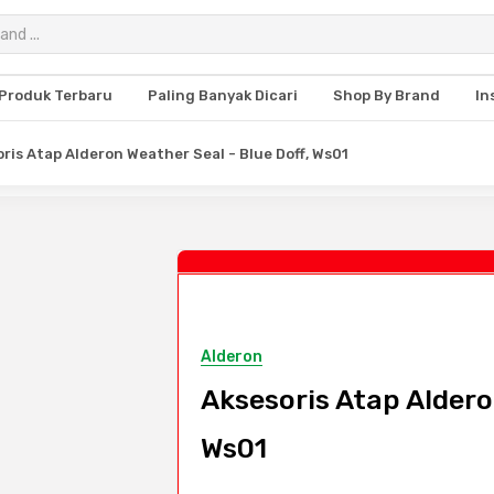
Produk Terbaru
Paling Banyak Dicari
Shop By Brand
In
ris Atap Alderon Weather Seal - Blue Doff, Ws01
Alderon
Aksesoris Atap Aldero
Ws01