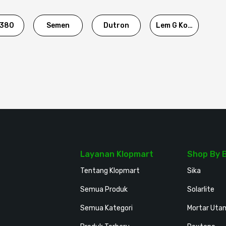
380
Semen
Dutron
Lem G Korea
Layanan Klopmart
Shop By 
Tentang Klopmart
Sika
Semua Produk
Solarlite
Semua Kategori
Mortar Uta