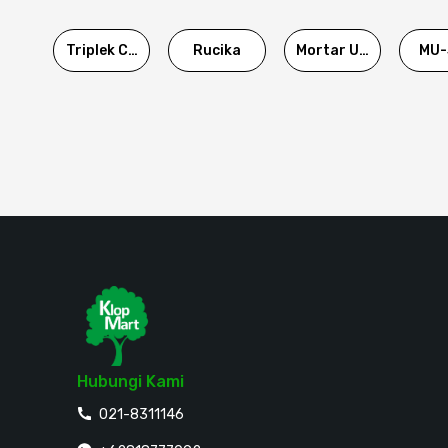
Triplek Cor
Rucika
Mortar Utama
MU-
Hubungi Kami
021-8311146