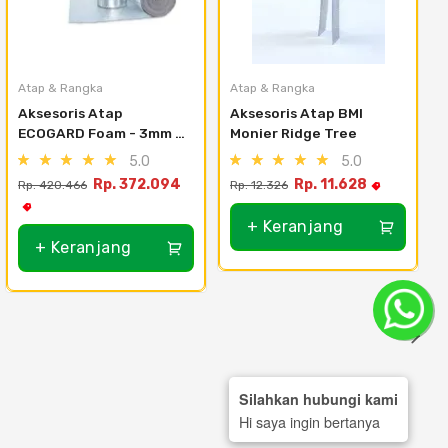
Atap & Rangka
Atap & Rangka
Aksesoris Atap 
Aksesoris Atap BMI 
ECOGARD Foam - 3mm 
Monier Ridge Tree
Double Side - Foam 
5.0
5.0
Double Side
Rp. 372.094
Rp. 11.628
Rp. 420.466
Rp. 12.326
+ Keranjang
+ Keranjang
Silahkan hubungi kami
Hi saya ingin bertanya