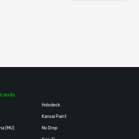
Brands
Holodeck
Kansai Paint
ma (MU)
No Drop