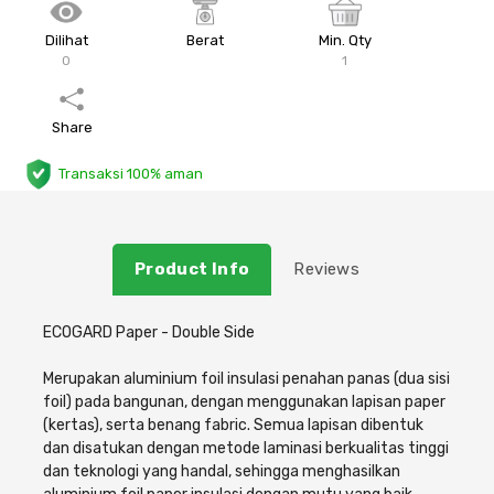
Plafon & Partisi
Material Alam
Sistem Elektrikal
Dilihat
Berat
Min. Qty
0
1
Sanitari & Aksesorisnya
Besi Profil & Plat
Pompa dan Pipa
Share
Aksesoris Dapur
Produk Pracetak
Lampu & Listrik
Transaksi 100% aman
Peralatan & Perkakas
Besi Profil & Baja
Aksesoris Perabot
Semen & Sejenisnya
Product Info
Reviews
Scaffolding
ECOGARD Paper - Double Side
Merupakan aluminium foil insulasi penahan panas (dua sisi
Konstruksi
foil) pada bangunan, dengan menggunakan lapisan paper
(kertas), serta benang fabric. Semua lapisan dibentuk
Atap & Lantai
dan disatukan dengan metode laminasi berkualitas tinggi
dan teknologi yang handal, sehingga menghasilkan