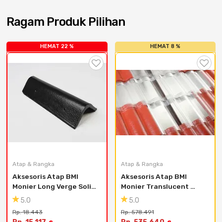
Ragam Produk Pilihan
HEMAT 22 %
HEMAT 8 %
Atap & Rangka
Atap & Rangka
Aksesoris Atap BMI 
Aksesoris Atap BMI 
Monier Long Verge Solid 
Monier Translucent 
- Brown
Elabana Tile
5.0
5.0
Rp. 18.443
Rp. 578.491