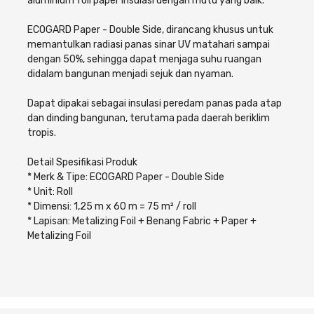
aluminium foil paper insulasi dengan mutu yang baik.
Cat dan Kimia
ECOGARD Paper - Double Side, dirancang khusus untuk
Saniter
memantulkan radiasi panas sinar UV matahari sampai
dengan 50%, sehingga dapat menjaga suhu ruangan
didalam bangunan menjadi sejuk dan nyaman.
Dapat dipakai sebagai insulasi peredam panas pada atap
dan dinding bangunan, terutama pada daerah beriklim
tropis.
Detail Spesifikasi Produk
* Merk & Tipe: ECOGARD Paper - Double Side
* Unit: Roll
* Dimensi: 1,25 m x 60 m = 75 m² / roll
* Lapisan: Metalizing Foil + Benang Fabric + Paper +
Metalizing Foil