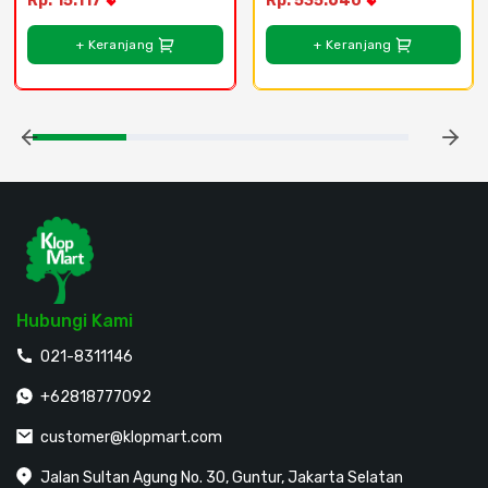
Rp. 15.117
Rp. 535.640
+ Keranjang
+ Keranjang
Hubungi Kami
021-8311146
+62818777092
customer@klopmart.com
Jalan Sultan Agung No. 30, Guntur, Jakarta Selatan