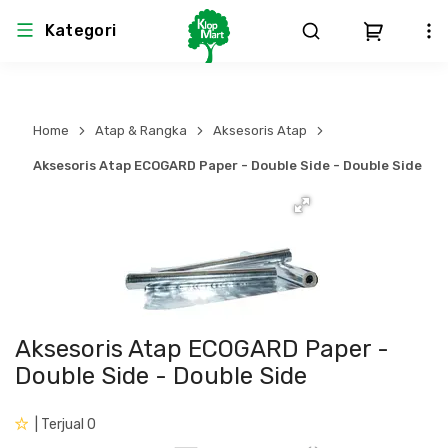
Kategori
Arsitektur
Struktural
MEP
Interior
Landscape
Home
Atap & Rangka
Aksesoris Atap
Atap & Rangka
Produk Teknikal & Kimia
Sistem Pengudaraan
Aksesoris Atap ECOGARD Paper - Double Side - Double Side
Lem
Produk K3
Sistem Elektro
Dinding
Perlengkapan
Sistem Penanggulangan Kebakaran
Pintu, Jendela & Perlengkapan
Bekisting
Sistem Pemipaan
Aksesoris Atap ECOGARD Paper -
Double Side - Double Side
Cat dan Pelapis Dinding
Besi Beton & Wiremesh
Peralatan Elektronik
| Terjual 0
Lantai
Beton
Peralatan Utama