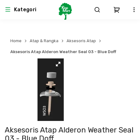
Kategori
Arsitektur
Struktural
MEP
Interior
Landscape
Home
Atap & Rangka
Aksesoris Atap
Atap & Rangka
Produk Teknikal & Kimia
Sistem Pengudaraan
Aksesoris Atap Alderon Weather Seal 03 - Blue Doff
Lem
Produk K3
Sistem Elektro
Dinding
Perlengkapan
Sistem Penanggulangan Kebakaran
Pintu, Jendela & Perlengkapan
Bekisting
Sistem Pemipaan
Cat dan Pelapis Dinding
Besi Beton & Wiremesh
Peralatan Elektronik
Aksesoris Atap Alderon Weather Seal
Lantai
Beton
Peralatan Utama
03 - Blue Doff