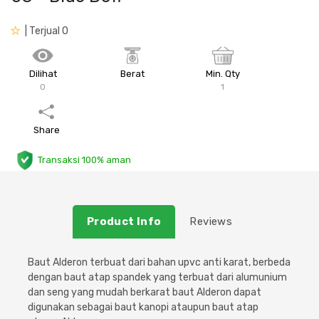
Plafon & Partisi
Material Alam
Sistem Elektrikal
| Terjual 0
Sanitari & Aksesorisnya
Besi Profil & Plat
Pompa dan Pipa
Dilihat
Berat
Min. Qty
0
1
Aksesoris Dapur
Produk Pracetak
Lampu & Listrik
Share
Peralatan & Perkakas
Besi Profil & Baja
Transaksi 100% aman
Aksesoris Perabot
Semen & Sejenisnya
Scaffolding
Product Info
Reviews
Konstruksi
Baut Alderon terbuat dari bahan upvc anti karat, berbeda
dengan baut atap spandek yang terbuat dari alumunium
Atap & Lantai
dan seng yang mudah berkarat baut Alderon dapat
digunakan sebagai baut kanopi ataupun baut atap