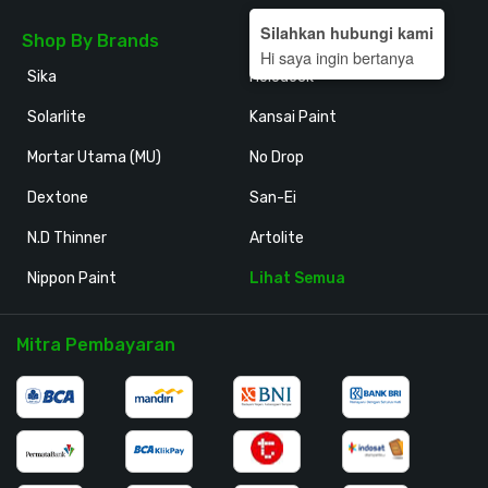
Silahkan hubungi kami
Shop By Brands
Hi saya ingin bertanya
Sika
Holodeck
Solarlite
Kansai Paint
Mortar Utama (MU)
No Drop
Dextone
San-Ei
N.D Thinner
Artolite
Nippon Paint
Lihat Semua
Mitra Pembayaran