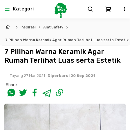
Kategori
Inspirasi
Alat Safety
Arsitektur
Struktural
MEP
Interior
Landscape
7 Pilihan Warna Keramik Agar Rumah Terlihat Luas serta Estetik
Atap & Rangka
Produk Teknikal & Kimia
Sistem Pengudaraan
7 Pilihan Warna Keramik Agar
Rumah Terlihat Luas serta Estetik
Lem
Produk K3
Sistem Elektro
Tayang 27 Mar 2021
Diperbarui 20 Sep 2021
Dinding
Perlengkapan
Sistem Penanggulangan Kebakaran
Share :
Pintu, Jendela & Perlengkapan
Bekisting
Sistem Pemipaan
Cat dan Pelapis Dinding
Besi Beton & Wiremesh
Peralatan Elektronik
Lantai
Beton
Peralatan Utama