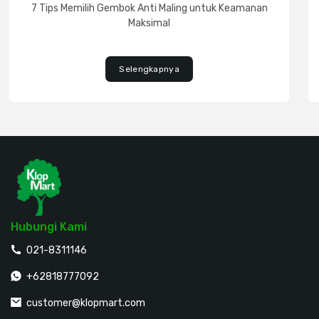
7 Tips Memilih Gembok Anti Maling untuk Keamanan
Maksimal
Selengkapnya
Hubungi Kami
021-8311146
+62818777092
customer@klopmart.com