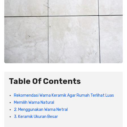
Plafon & Partisi
Material Alam
Sistem Elektrikal
Sanitari & Aksesorisnya
Besi Profil & Plat
Pompa dan Pipa
Aksesoris Dapur
Produk Pracetak
Lampu & Listrik
Peralatan & Perkakas
Besi Profil & Baja
Aksesoris Perabot
Semen & Sejenisnya
Table Of Contents
Scaffolding
Rekomendasi Warna Keramik Agar Rumah Terlihat Luas
Konstruksi
Memilih Warna Natural
2. Menggunakan Warna Netral
Atap & Lantai
3. Keramik Ukuran Besar