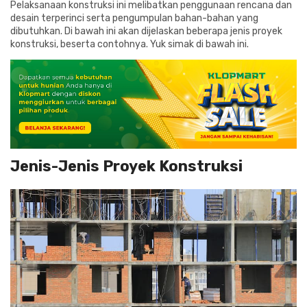
Pelaksanaan konstruksi ini melibatkan penggunaan rencana dan
desain terperinci serta pengumpulan bahan-bahan yang
dibutuhkan. Di bawah ini akan dijelaskan beberapa jenis proyek
konstruksi, beserta contohnya. Yuk simak di bawah ini.
Jenis-Jenis Proyek Konstruksi