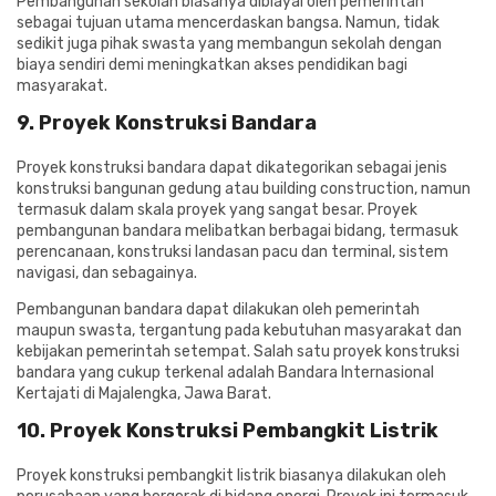
Pembangunan sekolah biasanya dibiayai oleh pemerintah
sebagai tujuan utama mencerdaskan bangsa. Namun, tidak
sedikit juga pihak swasta yang membangun sekolah dengan
biaya sendiri demi meningkatkan akses pendidikan bagi
masyarakat.
9. Proyek Konstruksi Bandara
Proyek konstruksi bandara dapat dikategorikan sebagai jenis
konstruksi bangunan gedung atau
building construction
, namun
termasuk dalam skala proyek yang sangat besar. Proyek
pembangunan bandara melibatkan berbagai bidang, termasuk
perencanaan, konstruksi landasan pacu dan terminal, sistem
navigasi, dan sebagainya.
Pembangunan bandara dapat dilakukan oleh pemerintah
maupun swasta, tergantung pada kebutuhan masyarakat dan
kebijakan pemerintah setempat. Salah satu proyek konstruksi
bandara yang cukup terkenal adalah Bandara Internasional
Kertajati di Majalengka, Jawa Barat.
10. Proyek Konstruksi Pembangkit Listrik
Proyek konstruksi pembangkit listrik biasanya dilakukan oleh