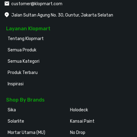
customer@klopmart.com
Jalan Sultan Agung No. 30, Guntur, Jakarta Selatan
Layanan Klopmart
Tentang Klopmart
Semua Produk
Semua Kategori
Produk Terbaru
Inspirasi
Shop By Brands
Sika
Holodeck
Solarlite
Kansai Paint
Mortar Utama (MU)
No Drop