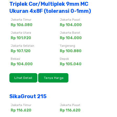
Triplek Cor/Multiplek 9mm MC
Ukuran 4x8F (toleransi 0-1mm)
Jakarta Timur
Jakarta Pusat
Rp 106.080
Rp 104.000
Jakarta Utara
Jakarta Barat
Rp 101.920
Rp 104.000
Jakarta Selatan
Tangerang
Rp 107.120
Rp 100.880
Bekasi
Depok
Rp 104.000
Rp 105.040
Lihat Detail
Tanya Harga
SikaGrout 215
Jakarta Timur
Jakarta Pusat
Rp 116.620
Rp 116.620