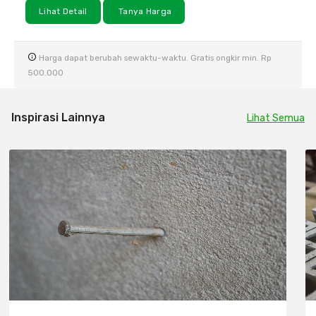
Lihat Detail
Tanya Harga
Harga dapat berubah sewaktu-waktu. Gratis ongkir min. Rp
500.000
Inspirasi Lainnya
Lihat Semua