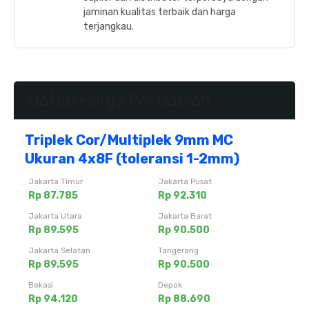
jaminan kualitas terbaik dan harga
terjangkau.
Daftar Harga Per Daerah
Triplek Cor/Multiplek 9mm MC
Ukuran 4x8F (toleransi 1-2mm)
Jakarta Timur
Jakarta Pusat
Rp 87.785
Rp 92.310
Jakarta Utara
Jakarta Barat
Rp 89.595
Rp 90.500
Jakarta Selatan
Tangerang
Rp 89.595
Rp 90.500
Bekasi
Depok
Rp 94.120
Rp 88.690