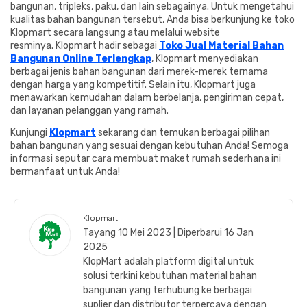
bangunan, tripleks, paku, dan lain sebagainya. Untuk mengetahui
kualitas bahan bangunan tersebut, Anda bisa berkunjung ke toko
Klopmart secara langsung atau melalui
website
resminya.
Klopmart hadir sebagai
Toko Jual Material Bahan
Bangunan Online Terlengkap
, Klopmart menyediakan
berbagai jenis bahan bangunan dari merek-merek ternama
dengan harga yang kompetitif. Selain itu, Klopmart juga
menawarkan kemudahan dalam berbelanja, pengiriman cepat,
dan layanan pelanggan yang ramah.
Kunjungi
Klopmart
sekarang dan temukan berbagai pilihan
bahan bangunan yang sesuai dengan kebutuhan Anda! Semoga
informasi seputar cara membuat maket rumah sederhana ini
bermanfaat untuk Anda!
Klopmart
Tayang 10 Mei 2023 | Diperbarui 16 Jan
2025
KlopMart adalah platform digital untuk
solusi terkini kebutuhan material bahan
bangunan yang terhubung ke berbagai
suplier dan distributor terpercaya dengan