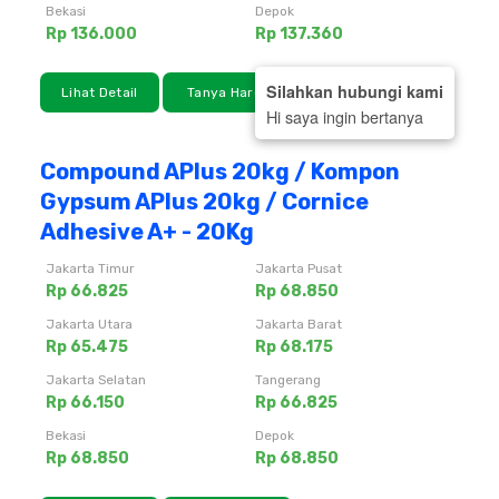
Bekasi
Depok
Rp 136.000
Rp 137.360
Silahkan hubungi kami
Lihat Detail
Tanya Harga
Hi saya ingin bertanya
Compound APlus 20kg / Kompon
Gypsum APlus 20kg / Cornice
Adhesive A+ - 20Kg
Jakarta Timur
Jakarta Pusat
Rp 66.825
Rp 68.850
Jakarta Utara
Jakarta Barat
Rp 65.475
Rp 68.175
Jakarta Selatan
Tangerang
Rp 66.150
Rp 66.825
Bekasi
Depok
Rp 68.850
Rp 68.850