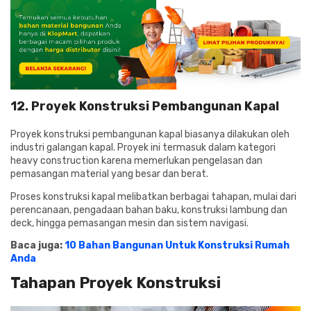
12. Proyek Konstruksi Pembangunan Kapal
Proyek konstruksi pembangunan kapal biasanya dilakukan oleh
industri galangan kapal. Proyek ini termasuk dalam kategori
heavy construction
karena memerlukan pengelasan dan
pemasangan material yang besar dan berat.
Proses konstruksi kapal melibatkan berbagai tahapan, mulai dari
perencanaan, pengadaan bahan baku, konstruksi lambung dan
deck
, hingga pemasangan mesin dan sistem navigasi.
Baca juga:
10 Bahan Bangunan Untuk Konstruksi Rumah
Anda
Tahapan Proyek Konstruksi