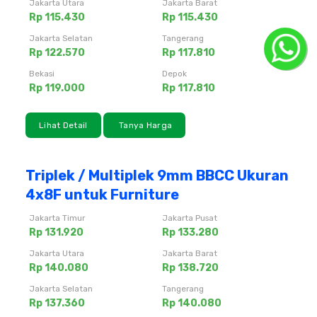
Jakarta Utara
Jakarta Barat
Rp 115.430
Rp 115.430
Jakarta Selatan
Tangerang
Rp 122.570
Rp 117.810
Bekasi
Depok
Rp 119.000
Rp 117.810
Lihat Detail
Tanya Harga
Triplek / Multiplek 9mm BBCC Ukuran
4x8F untuk Furniture
Jakarta Timur
Jakarta Pusat
Rp 131.920
Rp 133.280
Jakarta Utara
Jakarta Barat
Rp 140.080
Rp 138.720
Jakarta Selatan
Tangerang
Rp 137.360
Rp 140.080