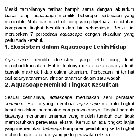
Meski tampilannya terlihat hampir sama dengan akuarium 
biasa, tetapi 
aquascape
 memiliki beberapa perbedaan yang 
mencolok. Mulai dari makhluk hidup yang dipelihara, kebutuhan 
komponen, tingkat kesulitan dan lain sebagainya. Berikut ini 
merupakan 7 perbedaan 
aquascape
 dengan akuarium yang 
perlu Anda ketahui.
1. Ekosistem dalam Aquascape Lebih Hidup
Aquascape
 memiliki ekosistem yang lebih hidup, lebih 
menghadirkan alam. Hal ini tentunya dikarenakan adanya lebih 
banyak makhluk hidup dalam akuarium. Perbedaan ini terlihat 
dari adanya tanaman, air dan tanaman dalam satu wadah.
2. Aquascape Memiliki Tingkat Kesulitan
Sesuai definisinya, 
aquascape 
merupakan seni penataan 
aquarium
. Hal ini yang membuat 
aquascape
 memiliki tingkat 
kesulitan dalam pembuatan dan perawatannya. Tingkat pemula 
biasanya menanam tanaman yang mudah tumbuh dan tidak 
membutuhkan perawatan ekstra. Kemudian ada tingkat lanjut 
yang memerlukan beberapa komponen pendukung serta tingkat 
mahir dengan tanaman yang perlu perawatan ekstra.