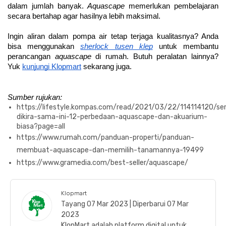
dalam jumlah banyak. 
Aquascape
 memerlukan pembelajaran 
secara bertahap agar hasilnya lebih maksimal.
Ingin aliran dalam pompa air tetap terjaga kualitasnya? Anda 
bisa menggunakan 
sherlock tusen klep
 untuk membantu 
perancangan 
aquascape
 di rumah. Butuh peralatan lainnya? 
Yuk 
kunjungi Klopmart
 sekarang juga.
Sumber rujukan:
https://lifestyle.kompas.com/read/2021/03/22/114114120/ser
dikira-sama-ini-12-perbedaan-aquascape-dan-akuarium-
biasa?page=all
https://www.rumah.com/panduan-properti/panduan-
membuat-aquascape-dan-memilih-tanamannya-19499
https://www.gramedia.com/best-seller/aquascape/
Klopmart
Tayang 07 Mar 2023 | Diperbarui 07 Mar
2023
KlopMart adalah platform digital untuk