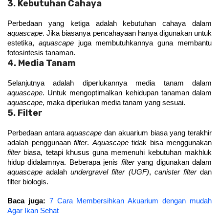
3. Kebutuhan Cahaya
Perbedaan yang ketiga adalah kebutuhan cahaya dalam 
aquascape
. Jika biasanya pencahayaan hanya digunakan untuk 
estetika, 
aquascape
 juga membutuhkannya guna membantu 
fotosintesis tanaman.
4. Media Tanam
Selanjutnya adalah diperlukannya media tanam dalam 
aquascape
. Untuk mengoptimalkan kehidupan tanaman dalam 
aquascape
, maka diperlukan media tanam yang sesuai.
5. Filter
Perbedaan antara 
aquascape
 dan akuarium biasa yang terakhir 
adalah penggunaan 
filter
. 
Aquascape
 tidak bisa menggunakan 
filter 
biasa, tetapi khusus guna memenuhi kebutuhan makhluk 
hidup didalamnya. Beberapa jenis 
filter
 yang digunakan dalam 
aquascape
 adalah 
undergravel filter (UGF)
, 
canister filter
 dan 
filter biologis.
Baca juga:
7 Cara Membersihkan Akuarium dengan mudah 
Agar Ikan Sehat