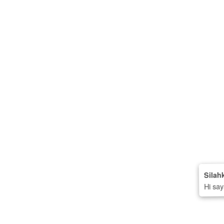
Silah
Hi say