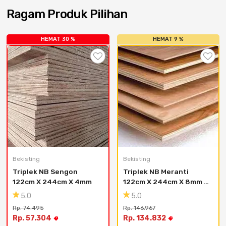
Cat dan Kimia
Ragam Produk Pilihan
Saniter
HEMAT 30 %
HEMAT 9 %
Bekisting
Bekisting
Triplek NB Sengon 
Triplek NB Meranti 
122cm X 244cm X 4mm
122cm X 244cm X 8mm 
Full
5.0
5.0
Rp. 74.495
Rp. 146.967
Rp. 57.304
Rp. 134.832