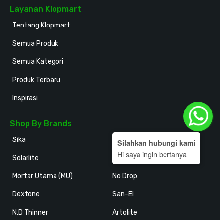
Layanan Klopmart
Tentang Klopmart
Semua Produk
Semua Kategori
Produk Terbaru
Inspirasi
Shop By Brands
Sika
Holodeck
Silahkan hubungi kami
Hi saya ingin bertanya
Solarlite
Kansai Paint
Mortar Utama (MU)
No Drop
Dextone
San-Ei
N.D Thinner
Artolite