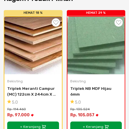
Cat dan Kimia
HEMAT 18 %
HEMAT 29 %
Saniter
Bekisting
Bekisting
Triplek Meranti Campur 
Triplek NB MDF Hijau 
(MC) 122cm X 244cm X 
6mm
4mm
5.0
5.0
Rp. 114.460
Rp. 135.524
Rp. 97.000
Rp. 105.057
+ Keranjang
+ Keranjang