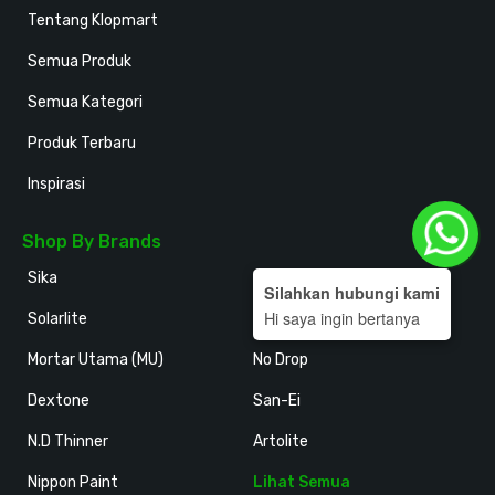
Tentang Klopmart
Semua Produk
Semua Kategori
Produk Terbaru
Inspirasi
Shop By Brands
Sika
Holodeck
Silahkan hubungi kami
Hi saya ingin bertanya
Solarlite
Kansai Paint
Mortar Utama (MU)
No Drop
Dextone
San-Ei
N.D Thinner
Artolite
Nippon Paint
Lihat Semua