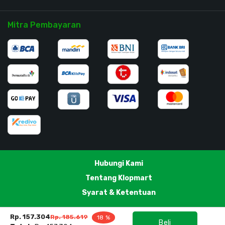
Mitra Pembayaran
Hubungi Kami
Tentang Klopmart
Syarat & Ketentuan
Rp. 157.304
Rp. 185.619
18 %
Beli
PT. Klopmart @ 2018. All Rights Reserved.