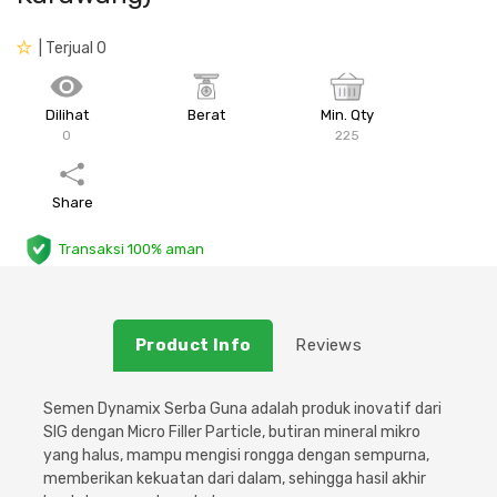
Plafon & Partisi
Material Alam
Sistem Elektrikal
| Terjual 0
Sanitari & Aksesorisnya
Besi Profil & Plat
Pompa dan Pipa
Dilihat
Berat
Min. Qty
0
225
Aksesoris Dapur
Produk Pracetak
Lampu & Listrik
Share
Peralatan & Perkakas
Besi Profil & Baja
Transaksi 100% aman
Aksesoris Perabot
Semen & Sejenisnya
Scaffolding
Product Info
Reviews
Konstruksi
Semen Dynamix Serba Guna adalah produk inovatif dari
SIG dengan Micro Filler Particle, butiran mineral mikro
Atap & Lantai
yang halus, mampu mengisi rongga dengan sempurna,
memberikan kekuatan dari dalam, sehingga hasil akhir