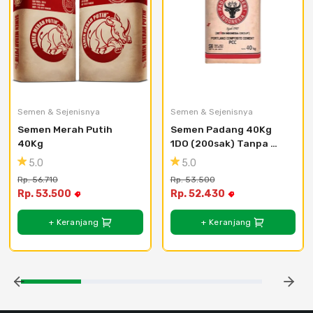
Semen & Sejenisnya
Semen & Sejenisnya
Semen Merah Putih 
Semen Padang 40Kg 
40Kg
1DO (200sak) Tanpa 
Bongkar
5.0
5.0
Rp. 56.710
Rp. 53.500
Rp. 53.500
Rp. 52.430
+ Keranjang
+ Keranjang