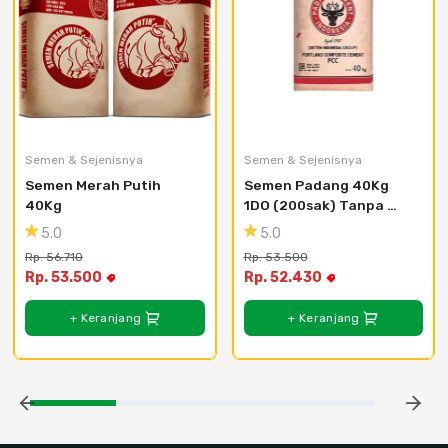
Semen & Sejenisnya
Semen & Sejenisnya
Semen Merah Putih 
Semen Padang 40Kg 
40Kg
1DO (200sak) Tanpa 
Bongkar
5.0
5.0
Rp. 56.710
Rp. 53.500
Rp. 53.500
Rp. 52.430
+ Keranjang
+ Keranjang