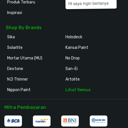
Produk Terbaru
Hi saya ingin bertanya
Inspirasi
Shop By Brands
Sika
Holodeck
Solarlite
Kansai Paint
Mortar Utama (MU)
No Drop
Dextone
San-Ei
N.D Thinner
Artolite
Nippon Paint
Lihat Semua
Mitra Pembayaran