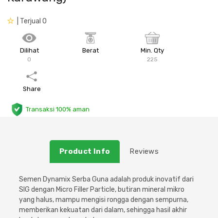
Plafon & Partisi
Material Alam
Sistem Elektrikal
| Terjual 0
Sanitari & Aksesorisnya
Besi Profil & Plat
Pompa dan Pipa
Dilihat
Berat
Min. Qty
0
225
Aksesoris Dapur
Produk Pracetak
Lampu & Listrik
Share
Peralatan & Perkakas
Besi Profil & Baja
Transaksi 100% aman
Aksesoris Perabot
Semen & Sejenisnya
Scaffolding
Product Info
Reviews
Konstruksi
Semen Dynamix Serba Guna adalah produk inovatif dari
SIG dengan Micro Filler Particle, butiran mineral mikro
Atap & Lantai
yang halus, mampu mengisi rongga dengan sempurna,
memberikan kekuatan dari dalam, sehingga hasil akhir