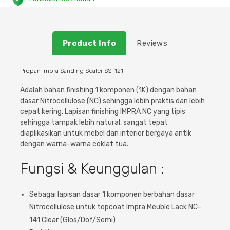
Plafon & Partisi
Material Alam
Sistem Elektrikal
Product Info
Sanitari & Aksesorisnya
Besi Profil & Plat
Pompa dan Pipa
Reviews
Aksesoris Dapur
Produk Pracetak
Lampu & Listrik
Propan Impra Sanding Sealer SS-121
Adalah bahan finishing 1 komponen (1K) dengan bahan
Peralatan & Perkakas
Besi Profil & Baja
dasar Nitrocellulose (NC) sehingga lebih praktis dan lebih
cepat kering. Lapisan finishing IMPRA NC yang tipis
sehingga tampak lebih natural, sangat tepat
Aksesoris Perabot
Semen & Sejenisnya
diaplikasikan untuk mebel dan interior bergaya antik
dengan warna-warna coklat tua.
Scaffolding
Fungsi & Keunggulan :
Konstruksi
Sebagai lapisan dasar 1 komponen berbahan dasar
Atap & Lantai
Nitrocellulose untuk topcoat Impra Meuble Lack NC-
141 Clear (Glos/Dof/Semi)