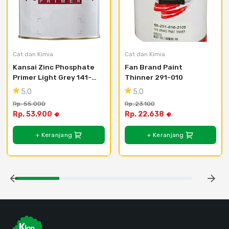
Cat dan Kimia
Cat dan Kimia
Kansai Zinc Phosphate 
Fan Brand Paint 
Primer Light Grey 141-
Thinner 291-010
155
5.0
5.0
Rp. 55.000
Rp. 23.100
Rp. 53.900
Rp. 22.638
+ Keranjang
+ Keranjang