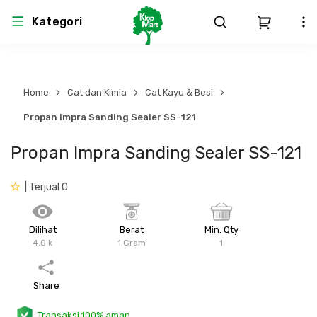
Kategori
Arsitektur
Struktural
MEP
Interior
Landscape
Home
Cat dan Kimia
Cat Kayu & Besi
Atap & Rangka
Produk Teknikal & Kimia
Sistem Pengudaraan
Propan Impra Sanding Sealer SS-121
Propan Impra Sanding Sealer SS-121
Lem
Produk K3
Sistem Elektro
| Terjual 0
Dinding
Perlengkapan
Sistem Penanggulangan Kebakaran
Pintu, Jendela & Perlengkapan
Bekisting
Sistem Pemipaan
Dilihat
Berat
Min. Qty
4.0 k
1 Gram
1
Cat dan Pelapis Dinding
Besi Beton & Wiremesh
Peralatan Elektronik
Share
Lantai
Beton
Peralatan Utama
Transaksi 100% aman