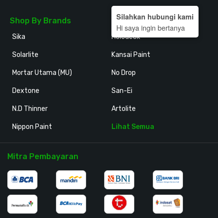
Silahkan hubungi kami
Shop By Brands
Hi saya ingin bertanya
Sika
Holodeck
Solarlite
Kansai Paint
Mortar Utama (MU)
No Drop
Dextone
San-Ei
N.D Thinner
Artolite
Nippon Paint
Lihat Semua
Mitra Pembayaran