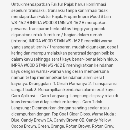
Cat dan Kimia
Untuk mendapatkan Faktur Pajak harus konfirmasi
sebelum transaksi, transaksi tanpa konfirmasi tidak
mendapatkan Faktur Pajak. Propan Impra Wood Stain
Saniter
WS-162 B IMPRA WOOD STAIN WS-162 B merupakan
pewarna transparan berkualitas tinggi yang cocok
digunakan untuk furniture / bagian dalam rumah
(interior). IMPRA WOOD STAIN WS-162 B memiliki warna
yang sangat jernih / transparan, mudah digunakan, cepat
kering dan mampu melakukan penetrasi dengan baik ke
dalam kayu sehingga serat kayu benar- benar lebih hidup.
IMPRA WOOD STAIN WS-162 B meningkatkan keindahan
kayu dengan warna-warna yang cerah mempersona
namun tetap menampilkan keindahan alami serat
kayunya. Keunggulan : 1. Cerah Warnanya 2. Transparansi
sangat baik 3. Menampilkan keindahan alami serat kayu
Cara Aplikasi : - Cara Langsung : Langsung di spray atau di
kuas kemudian di lap sebelum kering - Cara Tidak
Langsung : Dicampurkan dengan sanding sealer atau
dicampurkan dengan Top Coat Clear Gloss. Warna Muda :
Blue, Candy Brown CA, Candy Brown CB, Candy Yellow,
Cocoa Brown, Green, Orange, Rotan Brown, Rotan Grey,