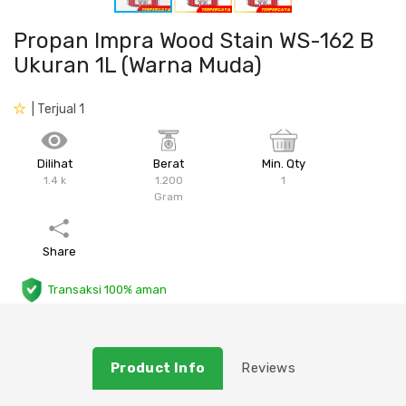
Plafon & Partisi
Material Alam
Sistem Elektrikal
Propan Impra Wood Stain WS-162 B
Ukuran 1L (Warna Muda)
Sanitari & Aksesorisnya
Besi Profil & Plat
Pompa dan Pipa
| Terjual 1
Aksesoris Dapur
Produk Pracetak
Lampu & Listrik
Dilihat
Berat
Min. Qty
Peralatan & Perkakas
Besi Profil & Baja
1.4 k
1.200
1
Gram
Aksesoris Perabot
Semen & Sejenisnya
Share
Scaffolding
Transaksi 100% aman
Konstruksi
Atap & Lantai
Product Info
Reviews