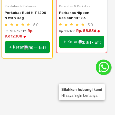
Peralatan & Perkakas
Peralatan & Perkakas
Perkakas Rubi HIT 1200 
Perkakas Nippon 
N With Bag
Resibon 14" x 3
5.0
5.0
Rp.
Rp. 88.536
Rp. 10.573.319
Rp. 107.129
R
9.612.108
+ Keranjang
+ Keranjang
Silahkan hubungi kami
Hi saya ingin bertanya