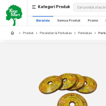
Kategori
Kategori Produk
×
Produk
Beranda
Semua Produk
Promo
Arsitektur
Produk
Peralatan & Perkakas
Perkakas
Perk
Struktural
MEP
Interior
Landscape