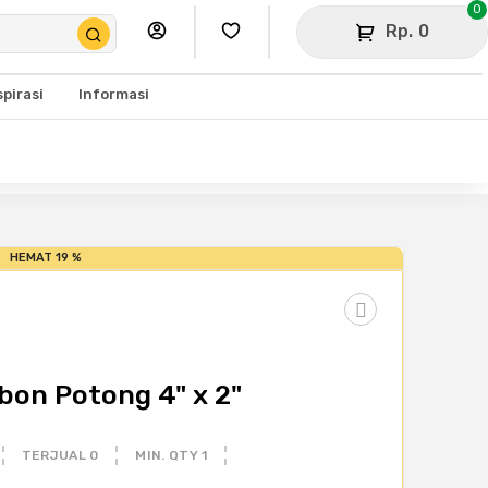
0
Rp. 0
spirasi
Informasi
HEMAT 19 %
bon Potong 4" x 2"
TERJUAL 0
MIN. QTY 1