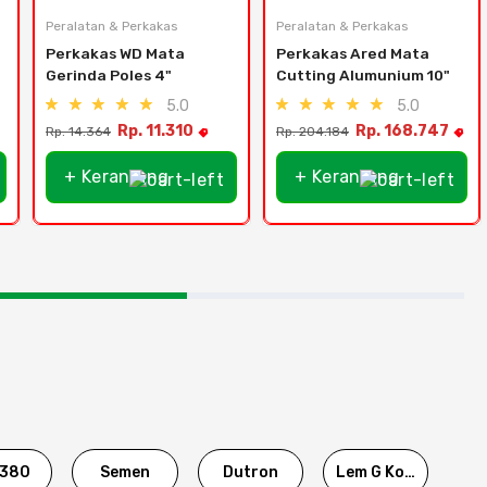
Peralatan & Perkakas
Peralatan & Perkakas
Perkakas WD Mata 
Perkakas Ared Mata 
Gerinda Poles 4"
Cutting Alumunium 10"
5.0
5.0
Rp. 11.310
Rp. 168.747
Rp. 14.364
Rp. 204.184
+ Keranjang
+ Keranjang
380
Semen
Dutron
Lem G Korea