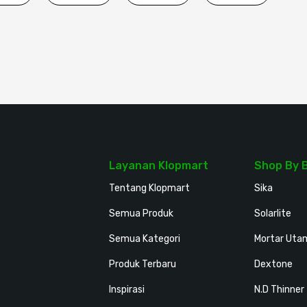
Layanan Klopmart
Shop By 
Tentang Klopmart
Sika
Semua Produk
Solarlite
Semua Kategori
Mortar Uta
Produk Terbaru
Dextone
Inspirasi
N.D Thinner