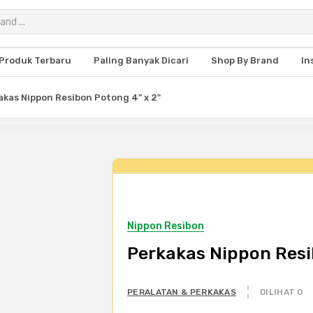
Produk Terbaru
Paling Banyak Dicari
Shop By Brand
In
akas Nippon Resibon Potong 4" x 2"
Nippon Resibon
Perkakas Nippon Resi
PERALATAN & PERKAKAS
DILIHAT 0