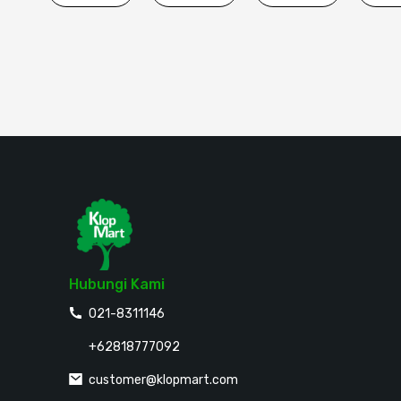
Hubungi Kami
021-8311146
+62818777092
customer@klopmart.com