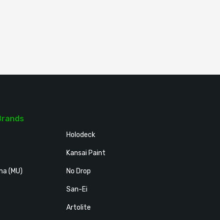
Brands
Holodeck
Kansai Paint
ma (MU)
No Drop
San-Ei
Artolite