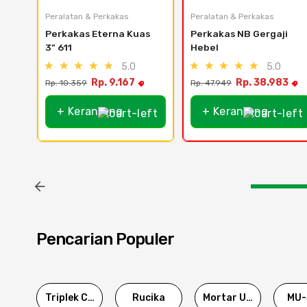
Peralatan & Perkakas
Peralatan & Perkakas
Perkakas Eterna Kuas 
Perkakas NB Gergaji 
3" 611
Hebel
5.0
5.0
Rp. 9.167
Rp. 38.983
Rp. 10.359
Rp. 47.949
+ Keranjang
+ Keranjang
Pencarian Populer
Triplek Cor
Rucika
Mortar Utama
MU-