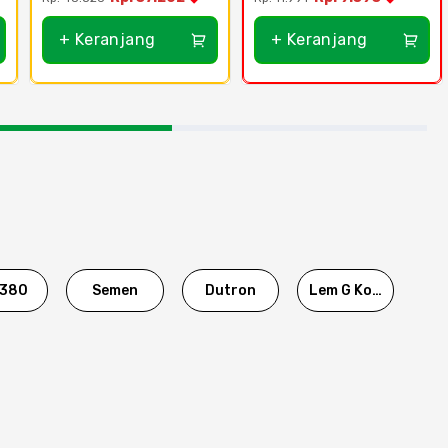
+ Keranjang
+ Keranjang
380
Semen
Dutron
Lem G Korea