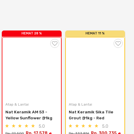
HEMAT 28 %
HEMAT 11 %
Atap & Lantai
Atap & Lantai
A
Nat Keramik AM 53 - 
Nat Keramik Sika Tile 
Yellow Sunflower @1kg
Grout @1kg - Red
5.0
5.0
Rp. 17.578
Rp. 300.735
Rp. 22.500
Rp. 333.816