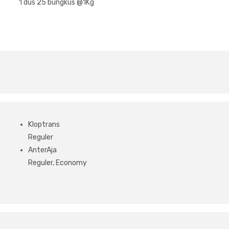
1 dus 25 bungkus @1Kg
Kloptrans
Reguler
AnterAja
Reguler, Economy