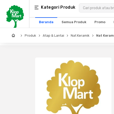
Kategori
Kategori Produk
×
Produk
Beranda
Semua Produk
Promo
Arsitektur
Produk
Atap & Lantai
Nat Keramik
Nat Kerami
Struktural
MEP
Interior
Landscape