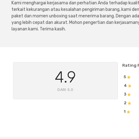
Kami menghargai kerjasama dan perhatian Anda terhadap kuali
terkait kekurangan atau kesalahan pengiriman barang, kami 
paket dan momen unboxing saat menerima barang. Dengan adan
yang lebih cepat dan akurat. Mohon pengertian dan kerjasamany
layanan kami. Terima kasih.
Rating 
4.9
5
4
DARI 5.0
3
2
1