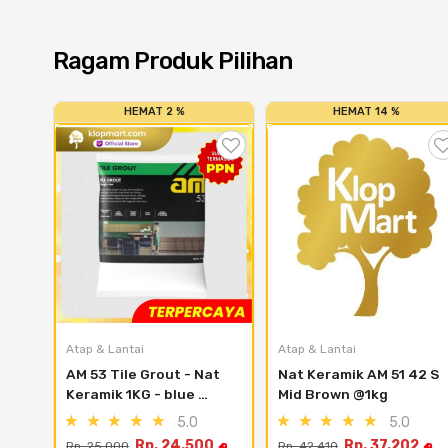
Ragam Produk Pilihan
HEMAT 2 %
HEMAT 14 %
Atap & Lantai
Atap & Lantai
AM 53 Tile Grout - Nat 
Nat Keramik AM 51 42 S 
Keramik 1KG - blue 
Mid Brown @1kg
aster
5.0
5.0
Rp. 24.500
Rp. 37.202
Rp. 25.000
Rp. 42.410