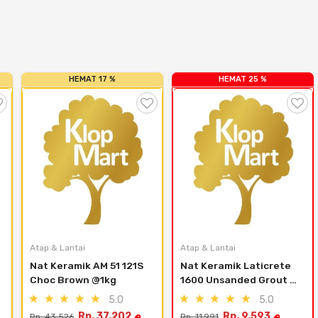
HEMAT 17 %
HEMAT 25 %
Atap & Lantai
Atap & Lantai
Nat Keramik AM 51 121S 
Nat Keramik Laticrete 
Choc Brown @1kg
1600 Unsanded Grout 
1Kg - Silk
5.0
5.0
Rp. 37.202
Rp. 9.593
Rp. 43.526
Rp. 11.991