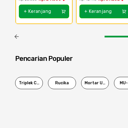
+ Keranjang
+ Keranjang
Pencarian Populer
Triplek Cor
Rucika
Mortar Utama
MU-