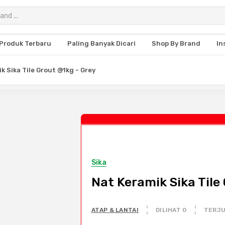
Produk Terbaru
Paling Banyak Dicari
Shop By Brand
In
k Sika Tile Grout @1kg - Grey
Sika
Nat Keramik Sika Tile
ATAP & LANTAI
DILIHAT 0
TERJU