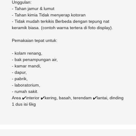
Cat dan Kimia
Unggulan:
- Tahan jamur & lumut
- Tahan kimia Tidak menyerap kotoran
Saniter
- Tidak mudah terkikis Berbeda dengan tepung nat
keramik biasa. (contoh warna tertera di foto display).
Pemakaian tepat untuk:
- kolam renang,
- bak penampungan air,
- kamar mandi,
- dapur,
- pabrik,
- laboratorium,
- rumah sakit.
Area ✔️interior ✔️kering, basah, terendam ✔️lantai, dinding
1 dus isi 6kg