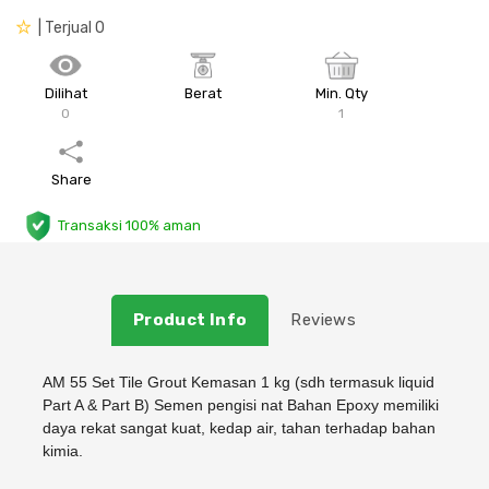
| Terjual 0
Plafon & Partisi
Material Alam
Sistem Elektrikal
Sanitari & Aksesorisnya
Besi Profil & Plat
Pompa dan Pipa
Dilihat
Berat
Min. Qty
0
1
Aksesoris Dapur
Produk Pracetak
Lampu & Listrik
Share
Peralatan & Perkakas
Besi Profil & Baja
Transaksi 100% aman
Aksesoris Perabot
Semen & Sejenisnya
Product Info
Reviews
Scaffolding
Konstruksi
AM 55 Set Tile Grout Kemasan 1 kg (sdh termasuk liquid
Part A & Part B) Semen pengisi nat Bahan Epoxy memiliki
daya rekat sangat kuat, kedap air, tahan terhadap bahan
Atap & Lantai
kimia.