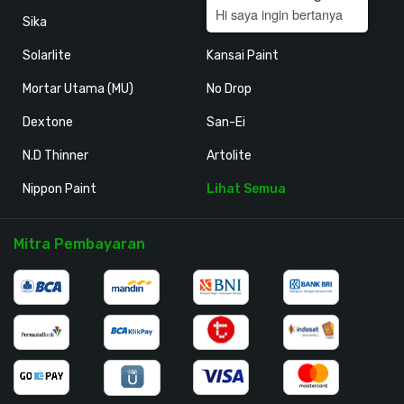
Hi saya ingin bertanya
Sika
Holodeck
Solarlite
Kansai Paint
Mortar Utama (MU)
No Drop
Dextone
San-Ei
N.D Thinner
Artolite
Nippon Paint
Lihat Semua
Mitra Pembayaran