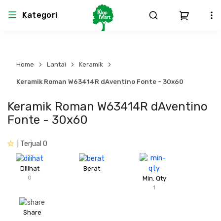
Kategori
Arsitektur
Struktural
MEP
Interior
Landscape
Home
Lantai
Keramik
Atap & Rangka
Produk Teknikal & Kimia
Sistem Pengudaraan
Keramik Roman W63414R dAventino Fonte - 30x60
Keramik Roman W63414R dAventino
Lem
Produk K3
Sistem Elektro
Fonte - 30x60
Dinding
Perlengkapan
Sistem Penanggulangan Kebakaran
| Terjual 0
Pintu, Jendela & Perlengkapan
Bekisting
Sistem Pemipaan
Dilihat
Berat
0
Min. Qty
Cat dan Pelapis Dinding
Besi Beton & Wiremesh
Peralatan Elektronik
1
Lantai
Beton
Peralatan Utama
Share