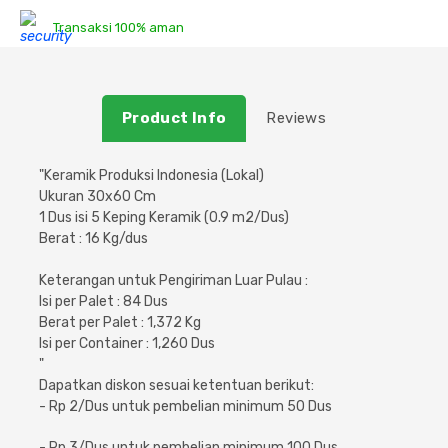
Transaksi 100% aman
Plafon & Partisi
Material Alam
Sistem Elektrikal
Sanitari & Aksesorisnya
Besi Profil & Plat
Pompa dan Pipa
Product Info
Reviews
Aksesoris Dapur
Produk Pracetak
Lampu & Listrik
"Keramik Produksi Indonesia (Lokal)
Peralatan & Perkakas
Besi Profil & Baja
Ukuran 30x60 Cm
1 Dus isi 5 Keping Keramik (0.9 m2/Dus)
Berat : 16 Kg/dus
Aksesoris Perabot
Semen & Sejenisnya
Keterangan untuk Pengiriman Luar Pulau :
Scaffolding
Isi per Palet : 84 Dus
Berat per Palet : 1,372 Kg
Isi per Container : 1,260 Dus
Konstruksi
"
Dapatkan diskon sesuai ketentuan berikut:
Atap & Lantai
- Rp 2/Dus untuk pembelian minimum 50 Dus
- Rp 3/Dus untuk pembelian minimum 100 Dus