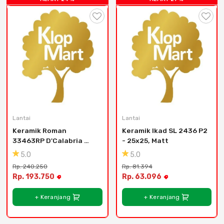
Lantai
Lantai
Keramik Roman 
Keramik Ikad SL 2436 P2 
33463RP D'Calabria 
- 25x25, Matt
Arabescato - 30x30
5.0
5.0
Rp. 240.250
Rp. 81.394
Rp. 193.750
Rp. 63.096
+ Keranjang
+ Keranjang