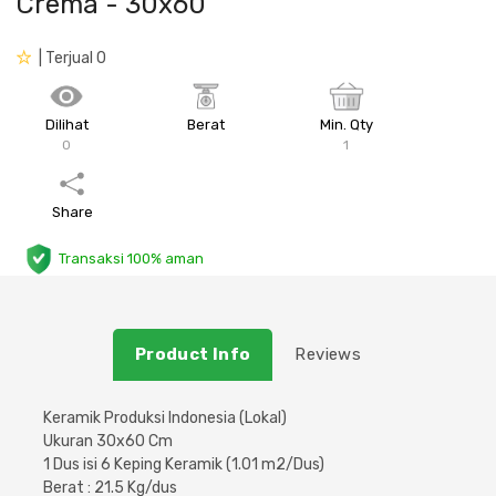
Crema - 30x60
Plafon & Partisi
Material Alam
Sistem Elektrikal
| Terjual 0
Sanitari & Aksesorisnya
Besi Profil & Plat
Pompa dan Pipa
Dilihat
Berat
Min. Qty
0
1
Aksesoris Dapur
Produk Pracetak
Lampu & Listrik
Peralatan & Perkakas
Besi Profil & Baja
Share
Transaksi 100% aman
Aksesoris Perabot
Semen & Sejenisnya
Scaffolding
Product Info
Reviews
Konstruksi
Keramik Produksi Indonesia (Lokal)
Ukuran 30x60 Cm
Atap & Lantai
1 Dus isi 6 Keping Keramik (1.01 m2/Dus)
Berat : 21.5 Kg/dus