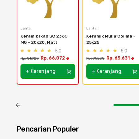
Lantai
Lantai
Keramik Ikad SC 2366 
Keramik Mulia Coilma - 
M8 - 20x20, Matt
25x25
5.0
5.0
Rp. 66.072
Rp. 65.631
Rp. 81.929
Rp. 71.538
+ Keranjang
+ Keranjang
Pencarian Populer