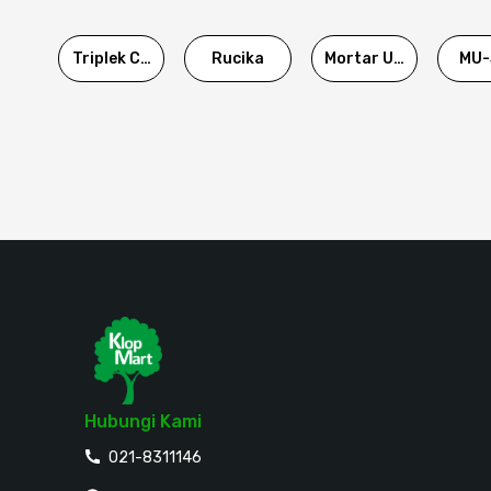
Triplek Cor
Rucika
Mortar Utama
MU-
Hubungi Kami
021-8311146