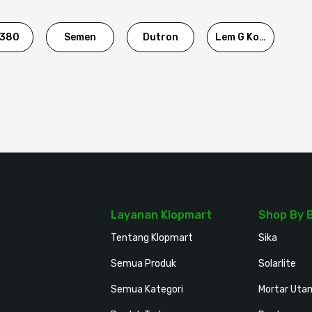
380
Semen
Dutron
Lem G Korea
Layanan Klopmart
Shop By 
Tentang Klopmart
Sika
Semua Produk
Solarlite
Semua Kategori
Mortar Uta