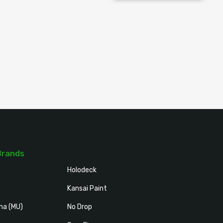
Brands
Holodeck
Kansai Paint
ma (MU)
No Drop