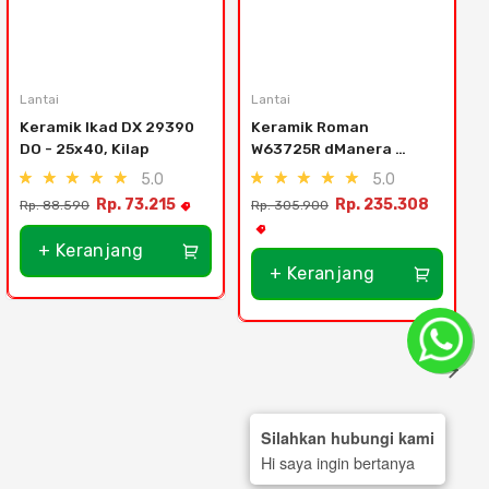
Lantai
Lantai
L
Keramik Ikad DX 29390 
Keramik Roman 
DO - 25x40, Kilap
W63725R dManera 
Monochrome - 30x60
5.0
5.0
Rp. 73.215
Rp. 235.308
Rp. 88.590
Rp. 305.900
R
+ Keranjang
+ Keranjang
Silahkan hubungi kami
Hi saya ingin bertanya