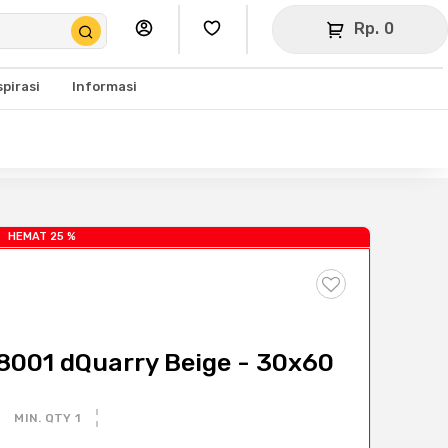
Rp. 0
spirasi
Informasi
HEMAT 25 %
001 dQuarry Beige - 30x60
MIN. QTY 1