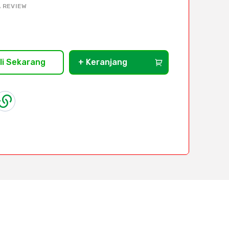
 REVIEW
li Sekarang
+ Keranjang