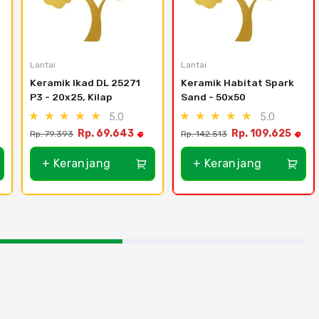
Lantai
Lantai
Keramik Ikad DL 25271 
Keramik Habitat Spark 
P3 - 20x25, Kilap
Sand - 50x50
5.0
5.0
Rp. 69.643
Rp. 109.625
Rp. 79.393
Rp. 142.513
+ Keranjang
+ Keranjang