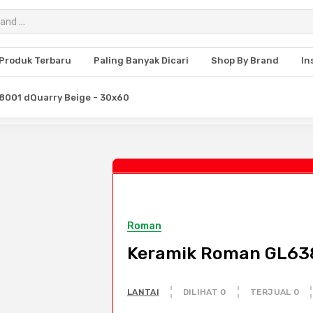
Produk Terbaru
Paling Banyak Dicari
Shop By Brand
In
8001 dQuarry Beige - 30x60
Roman
Keramik Roman GL638
LANTAI
DILIHAT 0
TERJUAL 0