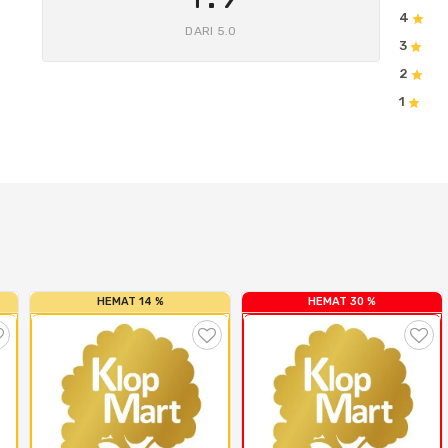
4
DARI 5.0
3
2
1
HEMAT 14 %
HEMAT 30 %