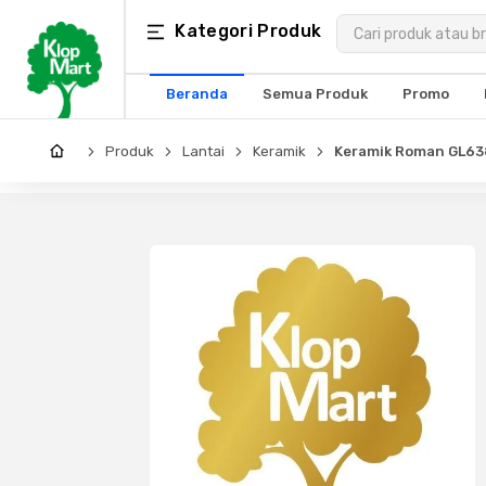
Kategori
Kategori Produk
×
Produk
Beranda
Semua Produk
Promo
Arsitektur
Produk
Lantai
Keramik
Keramik Roman GL63
Struktural
MEP
Interior
Landscape