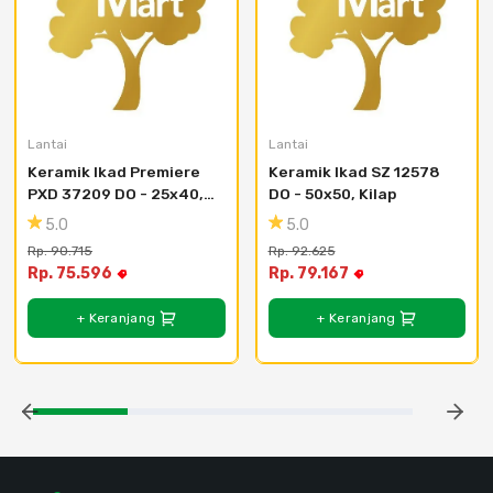
Lantai
Lantai
Keramik Ikad Premiere 
Keramik Ikad SZ 12578 
PXD 37209 DO - 25x40, 
DO - 50x50, Kilap
Kilap
5.0
5.0
Rp. 90.715
Rp. 92.625
Rp. 75.596
Rp. 79.167
+ Keranjang
+ Keranjang