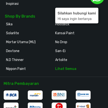
Inspirasi
Silahkan hubungi kami
Shop By Brands
Hi saya ingin bertanya
Sika
Holodeck
Solarlite
Kansai Paint
Mortar Utama (MU)
No Drop
Dextone
San-Ei
N.D Thinner
Artolite
Nippon Paint
Lihat Semua
Mitra Pembayaran