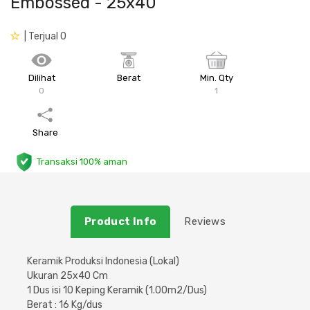
Embossed - 25x40
Plafon & Partisi
Material Alam
Sistem Elektrikal
| Terjual 0
Sanitari & Aksesorisnya
Besi Profil & Plat
Pompa dan Pipa
Dilihat
Berat
Min. Qty
0
1
Aksesoris Dapur
Produk Pracetak
Lampu & Listrik
Peralatan & Perkakas
Besi Profil & Baja
Share
Transaksi 100% aman
Aksesoris Perabot
Semen & Sejenisnya
Scaffolding
Product Info
Reviews
Konstruksi
Keramik Produksi Indonesia (Lokal)
Ukuran 25x40 Cm
Atap & Lantai
1 Dus isi 10 Keping Keramik (1.00m2/Dus)
Berat : 16 Kg/dus