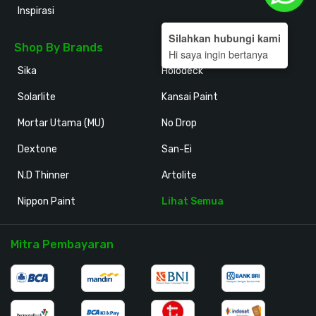
Inspirasi
Silahkan hubungi kami
Shop By Brands
Hi saya ingin bertanya
Sika
Holodeck
Solarlite
Kansai Paint
Mortar Utama (MU)
No Drop
Dextone
San-Ei
N.D Thinner
Artolite
Nippon Paint
Lihat Semua
Mitra Pembayaran