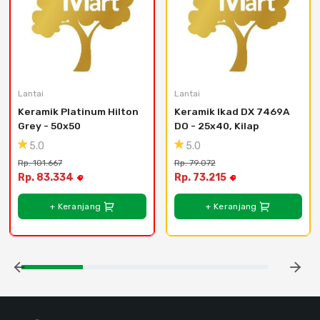
Lantai
Lantai
Keramik Platinum Hilton 
Keramik Ikad DX 7469A 
Grey - 50x50
DO - 25x40, Kilap
5.0
5.0
Rp. 101.667
Rp. 79.072
Rp. 83.334
Rp. 73.215
+ Keranjang
+ Keranjang