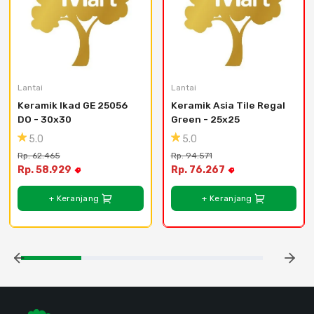
Lantai
Lantai
Keramik Ikad GE 25056 
Keramik Asia Tile Regal 
DO - 30x30
Green - 25x25
5.0
5.0
Rp. 62.465
Rp. 94.571
Rp. 58.929
Rp. 76.267
+ Keranjang
+ Keranjang