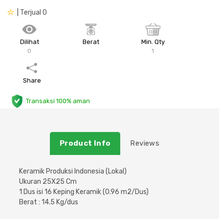
| Terjual 0
Plafon & Partisi
Material Alam
Sistem Elektrikal
Sanitari & Aksesorisnya
Besi Profil & Plat
Pompa dan Pipa
Dilihat
Berat
Min. Qty
0
1
Aksesoris Dapur
Produk Pracetak
Lampu & Listrik
Share
Peralatan & Perkakas
Besi Profil & Baja
Transaksi 100% aman
Aksesoris Perabot
Semen & Sejenisnya
Product Info
Reviews
Scaffolding
Konstruksi
Keramik Produksi Indonesia (Lokal)
Ukuran 25X25 Cm
1 Dus isi 16 Keping Keramik (0.96 m2/Dus)
Atap & Lantai
Berat : 14.5 Kg/dus