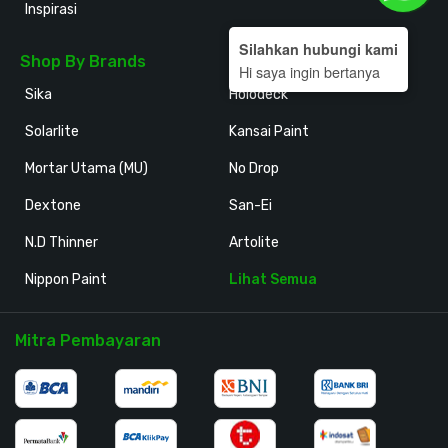
Inspirasi
Silahkan hubungi kami
Shop By Brands
Hi saya ingin bertanya
Sika
Holodeck
Solarlite
Kansai Paint
Mortar Utama (MU)
No Drop
Dextone
San-Ei
N.D Thinner
Artolite
Nippon Paint
Lihat Semua
Mitra Pembayaran