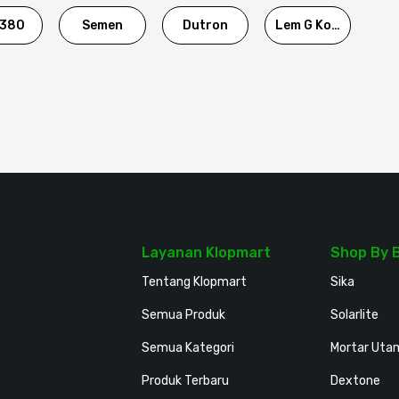
380
Semen
Dutron
Lem G Korea
Layanan Klopmart
Shop By 
Tentang Klopmart
Sika
Semua Produk
Solarlite
Semua Kategori
Mortar Uta
Produk Terbaru
Dextone