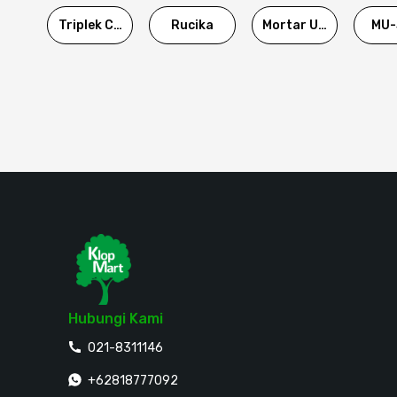
Triplek Cor
Rucika
Mortar Utama
MU-
Hubungi Kami
021-8311146
+62818777092