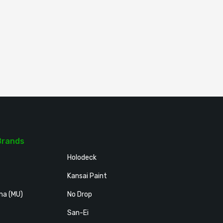
Brands
Holodeck
Kansai Paint
ma (MU)
No Drop
San-Ei