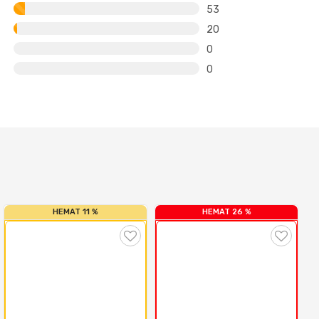
53
20
0
0
HEMAT 11 %
HEMAT 26 %