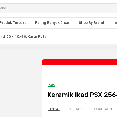
Produk Terbaru
Paling Banyak Dicari
Shop By Brand
In
642 DO - 40x40, Kasar Rata
Ikad
Keramik Ikad PSX 256
LANTAI
DILIHAT 0
TERJUAL 0