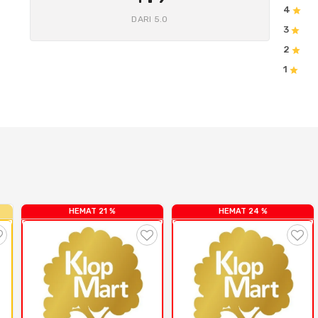
4
DARI 5.0
3
2
1
HEMAT 21 %
HEMAT 24 %