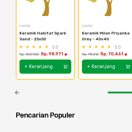
Lantai
Lantai
Keramik Habitat Spark 
Keramik Milan Priyanka 
Sand - 25x50
Grey - 40x40
5.0
5.0
Rp. 98.971
Rp. 70.461
Rp. 103.920
Rp. 78.212
+ Keranjang
+ Keranjang
Pencarian Populer