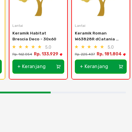
Lantai
Lantai
Keramik Habitat 
Keramik Roman 
Brescia Deco - 30x60
W63828R dCatania 
Crema - 30x60
5.0
5.0
Rp. 133.929
Rp. 181.804
Rp. 162.054
Rp. 225.437
+ Keranjang
+ Keranjang