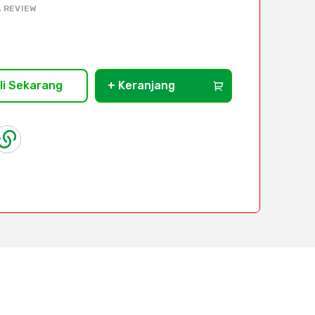
 REVIEW
li Sekarang
+ Keranjang