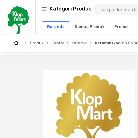
Kategori
Kategori Produk
×
Produk
Beranda
Semua Produk
Promo
Arsitektur
Produk
Lantai
Keramik
Keramik Ikad PSX 25
Struktural
MEP
Interior
Landscape