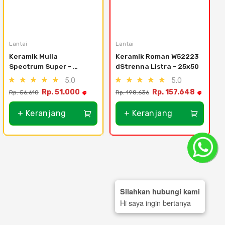
Lantai
Lantai
L
Keramik Mulia 
Keramik Roman W52223 
Spectrum Super - 
dStrenna Listra - 25x50
40x40, White
5.0
5.0
Rp. 51.000
Rp. 157.648
Rp. 56.610
Rp. 198.636
R
+ Keranjang
+ Keranjang
Silahkan hubungi kami
Hi saya ingin bertanya