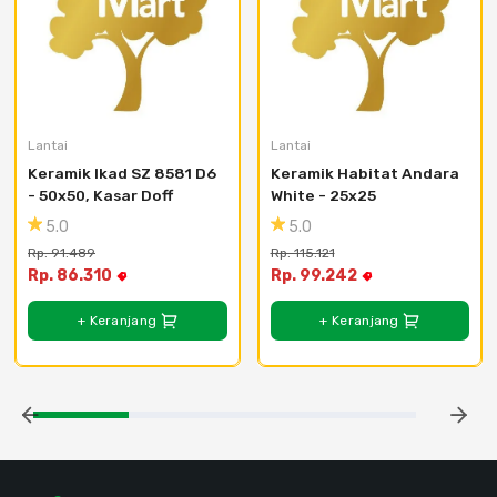
Lantai
Lantai
Keramik Ikad SZ 8581 D6 
Keramik Habitat Andara 
- 50x50, Kasar Doff
White - 25x25
5.0
5.0
Rp. 91.489
Rp. 115.121
Rp. 86.310
Rp. 99.242
+ Keranjang
+ Keranjang