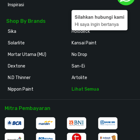
Inspirasi
Silahkan hubungi kami
Shop By Brands
Hi saya ingin bertanya
Sika
Holodeck
Solarlite
Kansai Paint
Mortar Utama (MU)
No Drop
Dextone
San-Ei
N.D Thinner
Artolite
Nippon Paint
Lihat Semua
Mitra Pembayaran