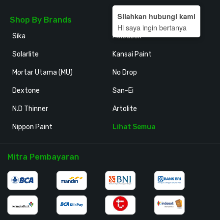
Silahkan hubungi kami
Shop By Brands
Hi saya ingin bertanya
Sika
Holodeck
Solarlite
Kansai Paint
Mortar Utama (MU)
No Drop
Dextone
San-Ei
N.D Thinner
Artolite
Nippon Paint
Lihat Semua
Mitra Pembayaran