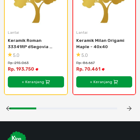
Lantai
Lantai
Keramik Roman 
Keramik Milan Origami 
33341RP dSegovia 
Maple - 40x40
Beige - 30x30
5.0
5.0
Rp. 215.063
Rp. 86.667
Rp. 193.750
Rp. 70.461
+ Keranjang
+ Keranjang