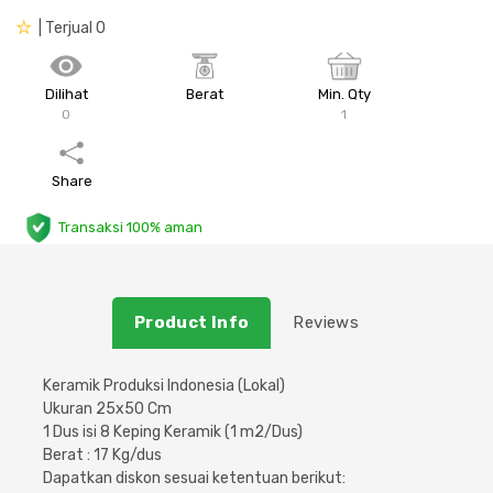
| Terjual 0
Plafon & Partisi
Material Alam
Sistem Elektrikal
Sanitari & Aksesorisnya
Besi Profil & Plat
Pompa dan Pipa
Dilihat
Berat
Min. Qty
0
1
Aksesoris Dapur
Produk Pracetak
Lampu & Listrik
Share
Peralatan & Perkakas
Besi Profil & Baja
Transaksi 100% aman
Aksesoris Perabot
Semen & Sejenisnya
Product Info
Reviews
Scaffolding
Konstruksi
Keramik Produksi Indonesia (Lokal)
Ukuran 25x50 Cm
1 Dus isi 8 Keping Keramik (1 m2/Dus)
Atap & Lantai
Berat : 17 Kg/dus
Dapatkan diskon sesuai ketentuan berikut: