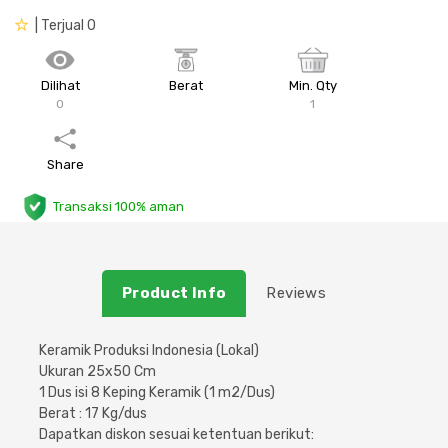
| Terjual 0
Plafon & Partisi
Material Alam
Sistem Elektrikal
Sanitari & Aksesorisnya
Besi Profil & Plat
Pompa dan Pipa
Dilihat
Berat
Min. Qty
0
1
Aksesoris Dapur
Produk Pracetak
Lampu & Listrik
Share
Peralatan & Perkakas
Besi Profil & Baja
Transaksi 100% aman
Aksesoris Perabot
Semen & Sejenisnya
Product Info
Reviews
Scaffolding
Konstruksi
Keramik Produksi Indonesia (Lokal)
Ukuran 25x50 Cm
1 Dus isi 8 Keping Keramik (1 m2/Dus)
Atap & Lantai
Berat : 17 Kg/dus
Dapatkan diskon sesuai ketentuan berikut: