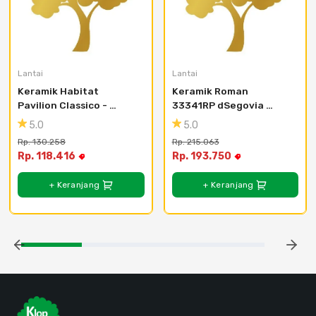
Lantai
Lantai
Keramik Habitat 
Keramik Roman 
Pavilion Classico - 
33341RP dSegovia 
50x50
Beige - 30x30
5.0
5.0
Rp. 130.258
Rp. 215.063
Rp. 118.416
Rp. 193.750
+ Keranjang
+ Keranjang