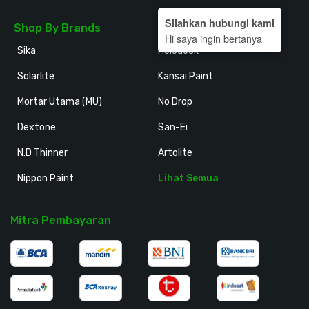
Silahkan hubungi kami
Shop By Brands
Hi saya ingin bertanya
Sika
Holodeck
Solarlite
Kansai Paint
Mortar Utama (MU)
No Drop
Dextone
San-Ei
N.D Thinner
Artolite
Nippon Paint
Lihat Semua
Mitra Pembayaran