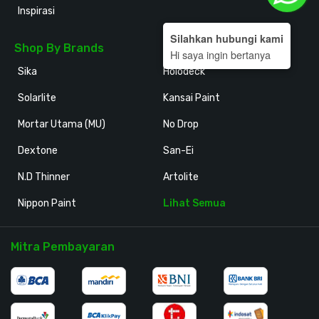
Inspirasi
Silahkan hubungi kami
Shop By Brands
Hi saya ingin bertanya
Sika
Holodeck
Solarlite
Kansai Paint
Mortar Utama (MU)
No Drop
Dextone
San-Ei
N.D Thinner
Artolite
Nippon Paint
Lihat Semua
Mitra Pembayaran