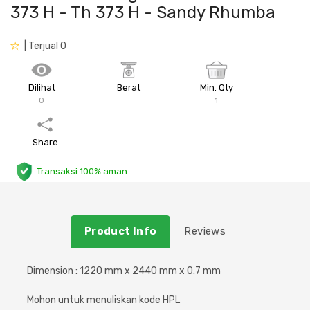
373 H - Th 373 H - Sandy Rhumba
Plafon & Partisi
Material Alam
Sistem Elektrikal
| Terjual 0
Sanitari & Aksesorisnya
Besi Profil & Plat
Pompa dan Pipa
Dilihat
Berat
Min. Qty
Aksesoris Dapur
Produk Pracetak
Lampu & Listrik
0
1
Peralatan & Perkakas
Besi Profil & Baja
Share
Aksesoris Perabot
Semen & Sejenisnya
Transaksi 100% aman
Scaffolding
Product Info
Reviews
Konstruksi
Dimension : 1220 mm x 2440 mm x 0.7 mm
Atap & Lantai
Mohon untuk menuliskan kode HPL