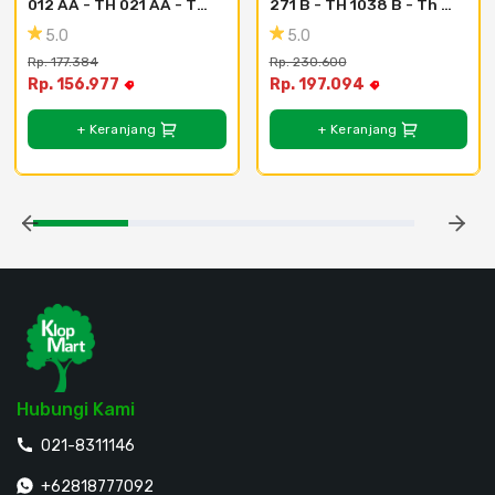
012 AA - TH 021 AA - Th 
271 B - TH 1038 B - Th 
013 Aa - Ash Grey
271 B - Golden 
5.0
5.0
Starwood
Rp. 177.384
Rp. 230.600
Rp. 156.977
Rp. 197.094
+ Keranjang
+ Keranjang
Hubungi Kami
021-8311146
+62818777092