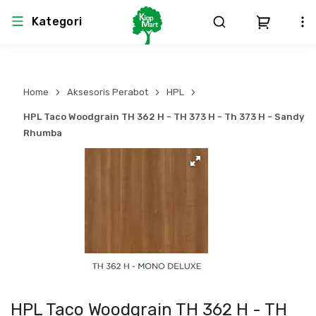
Kategori
Arsitektur
Struktural
MEP
Interior
Landscape
Home
Aksesoris Perabot
HPL
Atap & Rangka
Produk Teknikal & Kimia
Sistem Pengudaraan
HPL Taco Woodgrain TH 362 H - TH 373 H - Th 373 H - Sandy
Rhumba
Lem
Produk K3
Sistem Elektro
Dinding
Perlengkapan
Sistem Penanggulangan Kebakaran
Pintu, Jendela & Perlengkapan
Bekisting
Sistem Pemipaan
Cat dan Pelapis Dinding
Besi Beton & Wiremesh
Peralatan Elektronik
Lantai
Beton
Peralatan Utama
HPL Taco Woodgrain TH 362 H - TH