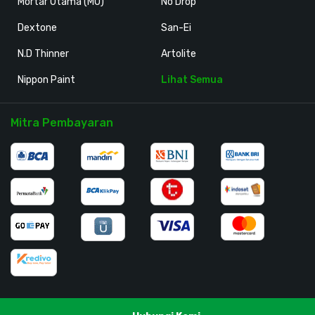
Mortar Utama (MU)
No Drop
Dextone
San-Ei
N.D Thinner
Artolite
Nippon Paint
Lihat Semua
Mitra Pembayaran