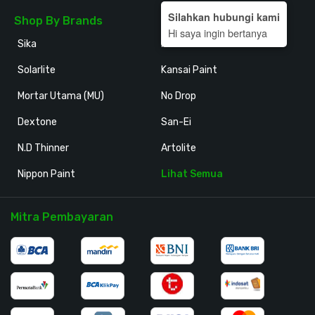
Silahkan hubungi kami
Shop By Brands
Hi saya ingin bertanya
Sika
Holodeck
Solarlite
Kansai Paint
Mortar Utama (MU)
No Drop
Dextone
San-Ei
N.D Thinner
Artolite
Nippon Paint
Lihat Semua
Mitra Pembayaran