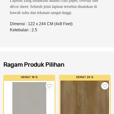
Lapisan yang dimaksud adalah craft paper, overlay dan
Cat dan Kimia
décor sheet. Seluruh jenis lapisan tersebut disatukan di
bawah suhu dan tekanan sangat tinggi.
Saniter
Dimensi : 122 x 244 CM (4x8 Feet)
Ketebalan : 2.5
Ragam Produk Pilihan
HEMAT 18 %
HEMAT 20 %