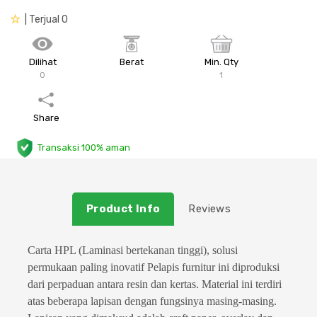
| Terjual 0
Plafon & Partisi
Material Alam
Sistem Elektrikal
Sanitari & Aksesorisnya
Besi Profil & Plat
Pompa dan Pipa
Dilihat
Berat
Min. Qty
0
1
Aksesoris Dapur
Produk Pracetak
Lampu & Listrik
Share
Peralatan & Perkakas
Besi Profil & Baja
Transaksi 100% aman
Aksesoris Perabot
Semen & Sejenisnya
Product Info
Reviews
Scaffolding
Konstruksi
Carta HPL (Laminasi bertekanan tinggi), solusi
permukaan paling inovatif
Pelapis furnitur ini diproduksi
dari perpaduan antara resin dan kertas. Material ini terdiri
Atap & Lantai
atas beberapa lapisan dengan fungsinya masing-masing.