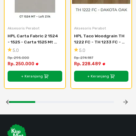
Aksesoris Perabot
Aksesoris Perabot
HPL Carta Fabric 2 1524 
HPL Taco Woodgrain TH 
- 1525 - Carta 1525 Mt 
1222 FC - TH 1233 FC - 
Irish Zilk
Th 1225 Fc - Barcelona 
5.0
5.0
Sawcut
Rp. 295.000
Rp. 274.187
Rp. 250.000
Rp. 228.489
+ Keranjang
+ Keranjang