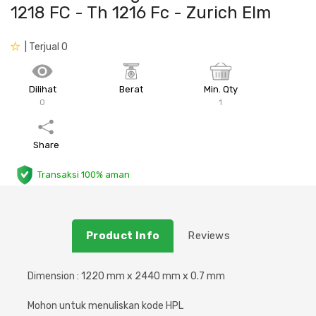
1218 FC - Th 1216 Fc - Zurich Elm
Plafon & Partisi
Material Alam
Sistem Elektrikal
| Terjual 0
Sanitari & Aksesorisnya
Besi Profil & Plat
Pompa dan Pipa
Dilihat
Berat
Min. Qty
Aksesoris Dapur
Produk Pracetak
Lampu & Listrik
0
1
Peralatan & Perkakas
Besi Profil & Baja
Share
Aksesoris Perabot
Semen & Sejenisnya
Transaksi 100% aman
Scaffolding
Product Info
Reviews
Konstruksi
Dimension : 1220 mm x 2440 mm x 0.7 mm
Atap & Lantai
Mohon untuk menuliskan kode HPL