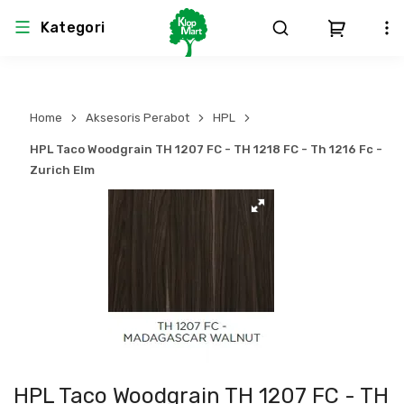
Kategori
Arsitektur
Struktural
MEP
Interior
Landscape
Home
Aksesoris Perabot
HPL
Atap & Rangka
Produk Teknikal & Kimia
Sistem Pengudaraan
HPL Taco Woodgrain TH 1207 FC - TH 1218 FC - Th 1216 Fc -
Zurich Elm
Lem
Produk K3
Sistem Elektro
Dinding
Perlengkapan
Sistem Penanggulangan Kebakaran
Pintu, Jendela & Perlengkapan
Bekisting
Sistem Pemipaan
Cat dan Pelapis Dinding
Besi Beton & Wiremesh
Peralatan Elektronik
Lantai
Beton
Peralatan Utama
HPL Taco Woodgrain TH 1207 FC - TH