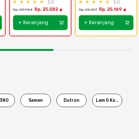
5.0
5.0
Rp. 25.582
Rp. 25.169
Rp. 30.954
Rp. 26.427
+ Keranjang
+ Keranjang
380
Semen
Dutron
Lem G Korea