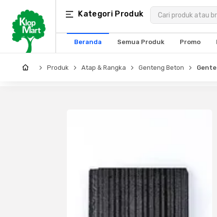
Kategori
Kategori Produk
×
Produk
Beranda
Semua Produk
Promo
Arsitektur
Produk
Atap & Rangka
Genteng Beton
Genten
Struktural
MEP
Interior
Landscape