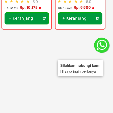
5.0
5.0
Rp. 10.175
Rp. 9.900
Rp. 12.617
Rp. 12.672
R
+ Keranjang
+ Keranjang
Silahkan hubungi kami
Hi saya ingin bertanya