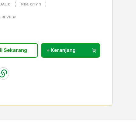
UAL 0
MIN. QTY 1
 REVIEW
li Sekarang
+ Keranjang