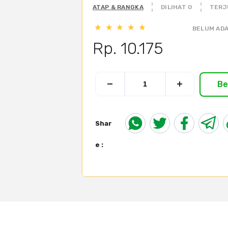
ATAP & RANGKA
DILIHAT 0
TERJ
BELUM ADA
Rp. 10.175
Be
Shar
e :