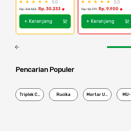
5.0
5.0
Rp. 30.233
Rp. 9.900
Rp. 34.163
Rp. 12.771
+ Keranjang
+ Keranjang
Pencarian Populer
Triplek Cor
Rucika
Mortar Utama
MU-