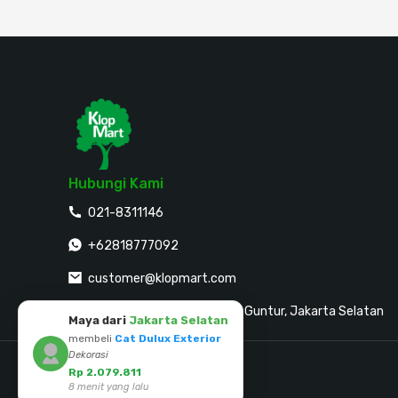
Hubungi Kami
021-8311146
+62818777092
customer@klopmart.com
Jalan Sultan Agung No. 30, Guntur, Jakarta Selatan
Maya dari
Jakarta Selatan
membeli
Cat Dulux Exterior
Dekorasi
Mitra Pembayaran
Rp 2.079.811
8 menit yang lalu