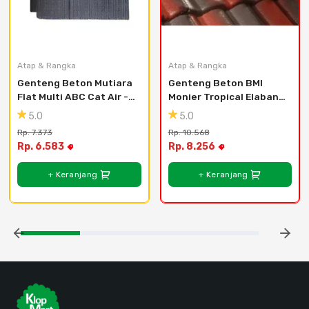
Atap & Rangka
Atap & Rangka
Genteng Beton Mutiara 
Genteng Beton BMI 
Flat Multi ABC Cat Air - 
Monier Tropical Elabana 
Hitam
Duotone Tile - Antique
5.0
5.0
Rp. 7.373
Rp. 10.568
Rp. 6.583
Rp. 8.256
+ Keranjang
+ Keranjang