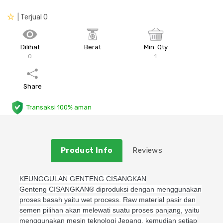
Plafon & Partisi
Material Alam
Sistem Elektrikal
| Terjual 0
Sanitari & Aksesorisnya
Besi Profil & Plat
Pompa dan Pipa
Dilihat
Berat
Min. Qty
0
1
Aksesoris Dapur
Produk Pracetak
Lampu & Listrik
Share
Peralatan & Perkakas
Besi Profil & Baja
Transaksi 100% aman
Aksesoris Perabot
Semen & Sejenisnya
Scaffolding
Product Info
Reviews
Konstruksi
KEUNGGULAN GENTENG CISANGKAN
Genteng CISANGKAN® diproduksi dengan menggunakan
proses basah yaitu wet process. Raw material pasir dan
Atap & Lantai
semen pilihan akan melewati suatu proses panjang, yaitu
menggunakan mesin teknologi Jepang, kemudian setiap