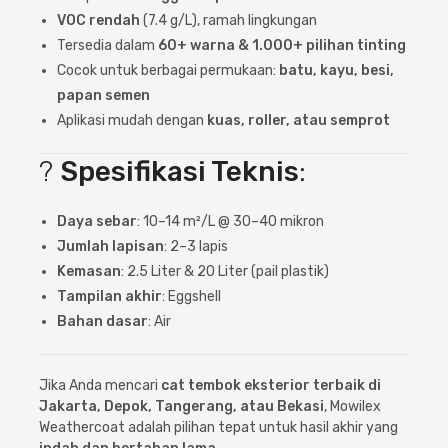
VOC rendah
(7.4 g/L), ramah lingkungan
Tersedia dalam
60+ warna & 1.000+ pilihan tinting
Cocok untuk berbagai permukaan:
batu, kayu, besi,
papan semen
Aplikasi mudah dengan
kuas, roller, atau semprot
?
Spesifikasi Teknis
:
Daya sebar
: 10–14 m²/L @ 30–40 mikron
Jumlah lapisan
: 2–3 lapis
Kemasan
: 2.5 Liter & 20 Liter (pail plastik)
Tampilan akhir
: Eggshell
Bahan dasar
: Air
Jika Anda mencari
cat tembok eksterior terbaik di
Jakarta, Depok, Tangerang, atau Bekasi
, Mowilex
Weathercoat adalah pilihan tepat untuk hasil akhir yang