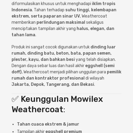
Cat dan Kimia
diformulasikan khusus untuk menghadapi
iklim tropis
Indonesia
. Tahan terhadap
suhu tinggi, kelembapan
ekstrem, serta paparan sinar UV
, Weathercoat
Saniter
memberikan
perlindungan maksimal
sekaligus
menciptakan tampilan akhir yang
halus, elegan, dan
tahan lama
.
Produk ini sangat cocok digunakan untuk
dinding luar
rumah, dinding batu, beton, bata, papan semen,
plester, kayu, dan bahkan besi
yang telah disiapkan.
Dengan daya sebar luas dan hasil akhir
eggshell (semi
doff)
, Weathercoat menjadi pilihan unggulan para
pemilik
rumah dan kontraktor profesional
di wilayah
Jakarta, Depok, Tangerang, dan Bekasi
.
✅
Keunggulan Mowilex
Weathercoat
:
Tahan cuaca ekstrem & jamur
Tampilan akhir
eggshell premium