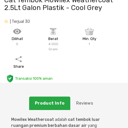
Cat Tembok Mowilex Weathercoat
2.5Lt Galon Plastik - Cool Grey
Plafon & Partisi
Material Alam
Sistem Elektrikal
| Terjual 30
Sanitari & Aksesorisnya
Besi Profil & Plat
Pompa dan Pipa
Dilihat
Aksesoris Dapur
Produk Pracetak
Lampu & Listrik
Berat
Min. Qty
0
4.000
1
Gram
Peralatan & Perkakas
Besi Profil & Baja
Share
Aksesoris Perabot
Semen & Sejenisnya
Transaksi 100% aman
Scaffolding
Konstruksi
Product Info
Reviews
Atap & Lantai
Mowilex Weathercoat
adalah
cat tembok luar
ruangan premium berbahan dasar air
yang