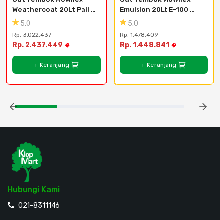
Weathercoat 20Lt Pail 
Emulsion 20Lt E-100 
Plastik - Candi
Warna Putih
5.0
5.0
Rp. 3.022.437
Rp. 1.478.409
Rp. 2.437.449
Rp. 1.448.841
+ Keranjang
+ Keranjang
Hubungi Kami
021-8311146