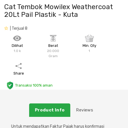
Cat Tembok Mowilex Weathercoat
Plafon & Partisi
Material Alam
Sistem Elektrikal
20Lt Pail Plastik - Kuta
Sanitari & Aksesorisnya
Besi Profil & Plat
Pompa dan Pipa
| Terjual 8
Aksesoris Dapur
Produk Pracetak
Lampu & Listrik
Dilihat
Berat
Min. Qty
1.0 k
20.000
1
Peralatan & Perkakas
Besi Profil & Baja
Gram
Aksesoris Perabot
Semen & Sejenisnya
Share
Scaffolding
Transaksi 100% aman
Konstruksi
Product Info
Reviews
Atap & Lantai
Untuk mendapatkan Faktur Pajak harus konfirmasi