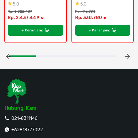
Plastik - Candi
Galon Plastik - Lake 
5.0
5.0
Stone
Rp. 3.022.437
Rp. 416.783
Rp. 2.437.449
Rp. 330.780
+ Keranjang
+ Keranjang
Hubungi Kami
021-8311146
+62818777092