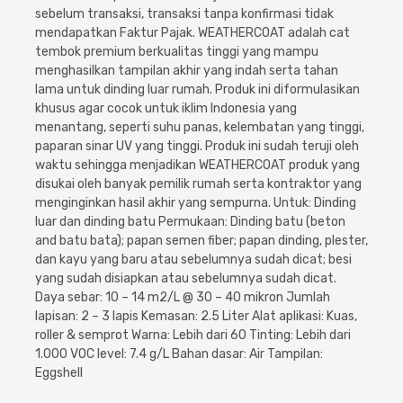
Cat dan Kimia
sebelum transaksi, transaksi tanpa konfirmasi tidak
mendapatkan Faktur Pajak. WEATHERCOAT adalah cat
tembok premium berkualitas tinggi yang mampu
Saniter
menghasilkan tampilan akhir yang indah serta tahan
lama untuk dinding luar rumah. Produk ini diformulasikan
khusus agar cocok untuk iklim Indonesia yang
menantang, seperti suhu panas, kelembatan yang tinggi,
paparan sinar UV yang tinggi. Produk ini sudah teruji oleh
waktu sehingga menjadikan WEATHERCOAT produk yang
disukai oleh banyak pemilik rumah serta kontraktor yang
menginginkan hasil akhir yang sempurna. Untuk: Dinding
luar dan dinding batu Permukaan: Dinding batu (beton
and batu bata); papan semen fiber; papan dinding, plester,
dan kayu yang baru atau sebelumnya sudah dicat; besi
yang sudah disiapkan atau sebelumnya sudah dicat.
Daya sebar: 10 – 14 m2/L @ 30 – 40 mikron Jumlah
lapisan: 2 – 3 lapis Kemasan: 2.5 Liter Alat aplikasi: Kuas,
roller & semprot Warna: Lebih dari 60 Tinting: Lebih dari
1.000 VOC level: 7.4 g/L Bahan dasar: Air Tampilan:
Eggshell