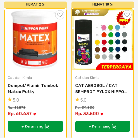
HEMAT 2 %
HEMAT 18 %
Cat dan Kimia
Cat dan Kimia
Dempul/Plamir Tembok 
CAT AEROSOL / CAT 
Matex Putty
SEMPROT PYLOX NIPPON 
PAINT - SEMUA WARNA 
5.0
5.0
300CC - 109 Deep Green
Rp. 61.875
Rp. 39.530
Rp. 60.637
Rp. 33.500
+ Keranjang
+ Keranjang