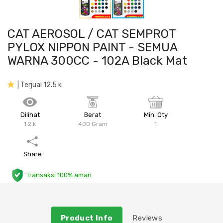
Plafon & Partisi
Material Alam
Sistem Elektrikal
CAT AEROSOL / CAT SEMPROT
Sanitari & Aksesorisnya
Besi Profil & Plat
Pompa dan Pipa
PYLOX NIPPON PAINT - SEMUA
WARNA 300CC - 102A Black Mat
Aksesoris Dapur
Produk Pracetak
Lampu & Listrik
| Terjual 12.5 k
Peralatan & Perkakas
Besi Profil & Baja
Dilihat
Berat
Min. Qty
Aksesoris Perabot
Semen & Sejenisnya
1.2 k
400 Gram
1
Scaffolding
Share
Konstruksi
Transaksi 100% aman
Atap & Lantai
Product Info
Reviews