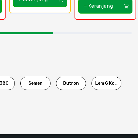
+ Keranjang
380
Semen
Dutron
Lem G Korea