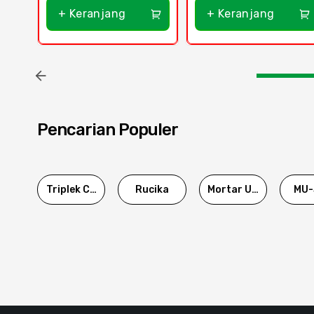
+ Keranjang
+ Keranjang
Pencarian Populer
Triplek Cor
Rucika
Mortar Utama
MU-