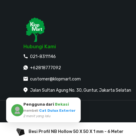
Hubungi Kami
021-8311146
+62818777092
customer@klopmart.com
Jalan Sultan Agung No. 30, Guntur, Jakarta Selatan
Pengguna dari
Bekasi
membeli
Cat Dulux Exterior
Mitra Pembayaran
2 menit yang lalu
Besi Profil NB Hollow 50 X 50 X 1 mm - 6 Meter