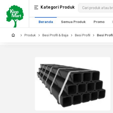
Kategori
Kategori Produk
×
Produk
Beranda
Semua Produk
Promo
Arsitektur
Produk
Besi Profil & Baja
Besi Profil
Besi Prof
Struktural
MEP
Interior
Landscape