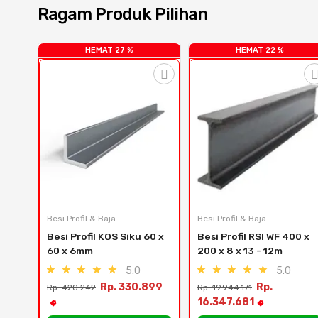
Ragam Produk Pilihan
HEMAT 27 %
HEMAT 22 %
Besi Profil & Baja
Besi Profil & Baja
Besi Profil KOS Siku 60 x 
Besi Profil RSI WF 400 x 
60 x 6mm
200 x 8 x 13 - 12m
5.0
5.0
Rp. 330.899
Rp.
Rp. 420.242
Rp. 19.944.171
16.347.681