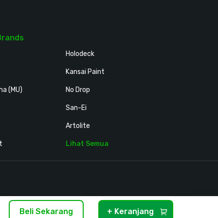
Brands
Holodeck
Kansai Paint
ma (MU)
No Drop
San-Ei
Artolite
t
Lihat Semua
Beli Sekarang
+ Keranjang