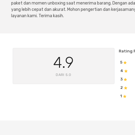
paket dan momen unboxing saat menerima barang. Dengan adan
yang lebih cepat dan akurat. Mohon pengertian dan kerjasamany
layanan kami. Terima kasih.
Rating 
4.9
5
4
DARI 5.0
3
2
1