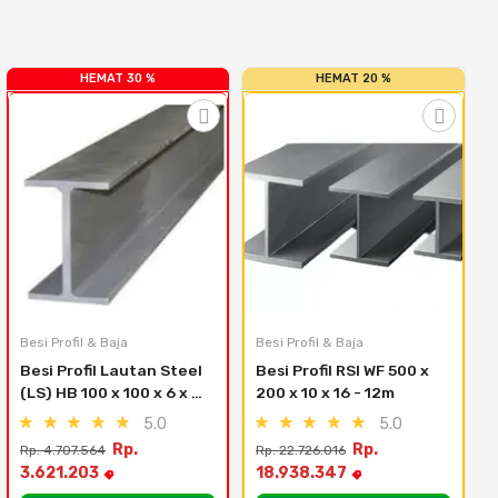
HEMAT 30 %
HEMAT 20 %
Besi Profil & Baja
Besi Profil & Baja
B
Besi Profil Lautan Steel 
Besi Profil RSI WF 500 x 
(LS) HB 100 x 100 x 6 x 8 
200 x 10 x 16 - 12m
- 12 meter
5.0
5.0
Rp.
Rp.
Rp. 4.707.564
Rp. 22.726.016
3.621.203
18.938.347