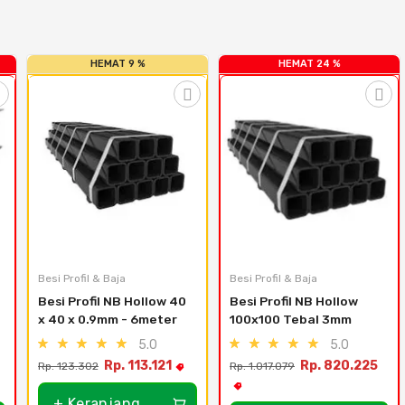
HEMAT 9 %
HEMAT 24 %
Besi Profil & Baja
Besi Profil & Baja
Besi Profil NB Hollow 40 
Besi Profil NB Hollow 
x 40 x 0.9mm - 6meter
100x100 Tebal 3mm
5.0
5.0
Rp. 113.121
Rp. 820.225
Rp. 123.302
Rp. 1.017.079
+ Keranjang