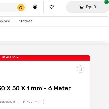
0
Rp. 0
spirasi
Informasi
HEMAT 27 %
 50 X 50 X 1 mm - 6 Meter
ERJUAL 0
MIN. QTY 1