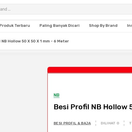
Produk Terbaru
Paling Banyak Dicari
Shop By Brand
In
il NB Hollow 50 X 50 X 1 mm - 6 Meter
NB
Besi Profil NB Hollow
BESI PROFIL & BAJA
DILIHAT 0
T