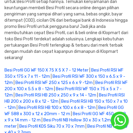
untuk Besi Profil setiap harinya. Temukan kenyamanan dan
keuntungan membeli Besi Profil secara online dengan pilihan
pengiriman yang sampai dihari yang sama, bebas ongkir, bayar
ditempat (COD), cicilan 0% dari berbagai bank di Indonesia hingga
promo Besi Profil untuk pengguna baru! Jadi jika anda
membutuhkan cepat Besi Profil, cari & beli online di Klopmart dari
toko Besi Profil terdekat adalah solusinya. Lengkapi kebutuhan
pertukangan Besi Profil terlengkap & terbaru dari merk terbaik
dengan mudah dan cepat kapanpun dimanapun di Klopmart
sekarang!
Besi Profil GG WF 150 X 75 X 5 X 7 - 12 Meter
|
Besi Profil RSI WF
350 x 175 x 7 x 11 - 12m
|
Besi Profil RSI WF 300 x 150 x 6.5 x 9 -
12m
|
Besi Profil RSI WF 250 x 125 x 6 x 9 -12m
|
Besi Profil RSI WF
200 x 100 x 5.5 x 8 - 12m
|
Besi Profil RSI WF 150 x 75 x 5 x 7 -
12m
|
Besi Profil RSI HB 250 x 250 x 9 x 14 - 12m
|
Besi Profil RSI
HB 200 x 200 x 8 x 12 - 12m
|
Besi Profil RSI HB 150 x 150 x 7 x 10
- 12m
|
Besi Profil RSI HB 100 x 100 x 6 x 8 - 12m
|
Besi Profil GG
WF 588 x 300 x 12 x 20mm - 12 m
|
Besi Profil GG WF 450 x 200
x 9 x 14 mm - 12 m
|
Besi Profil NB Hollow 30 x 30 x 1.2mm - 6
meter
|
Besi Profil KOS Siku 70 x 70 x 7mm
|
Besi Profil NB Siku 40
x 40 x 2.7mm