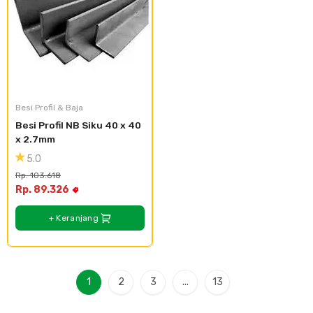
Besi Profil & Baja
Besi Profil NB Siku 40 x 40 
x 2.7mm
5.0
Rp. 103.618
Rp. 89.326
+ Keranjang
1
2
3
...
13