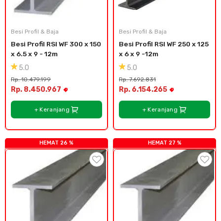
Cat dan Kimia
Saniter
Besi Profil & Baja
Besi Profil & Baja
Besi Profil RSI WF 300 x 150 
Besi Profil RSI WF 250 x 125 
x 6.5 x 9 - 12m
x 6 x 9 -12m
5.0
5.0
Rp. 10.479.199
Rp. 7.692.831
Rp. 8.450.967
Rp. 6.154.265
+ Keranjang
+ Keranjang
HEMAT 26 %
HEMAT 27 %