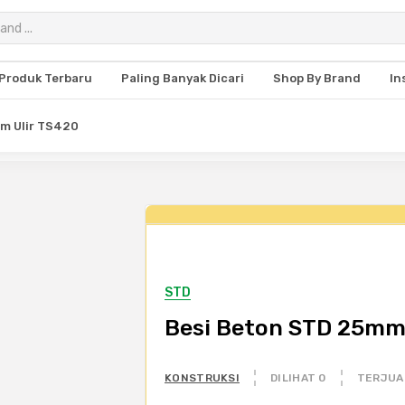
Produk Terbaru
Paling Banyak Dicari
Shop By Brand
In
m Ulir TS420
STD
Besi Beton STD 25mm 
KONSTRUKSI
DILIHAT 0
TERJUA