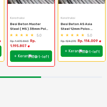
Konstruksi
Konstruksi
Besi Beton Master 
Besi Beton AS Asia 
Steel ( MS ) 38mm Polos 
Steel 12mm Polos 
TP280
TP280
5.0
5.0
Rp.
Rp. 114.009
Rp. 1.470.843
Rp. 124.270
1.195.807
+ Keranjang
+ Keranjang