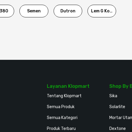
380
Semen
Dutron
Lem G Korea
Layanan Klopmart
Shop By 
Tentang Klopmart
Sika
Semua Produk
Solarlite
Semua Kategori
Mortar Uta
Produk Terbaru
Dextone