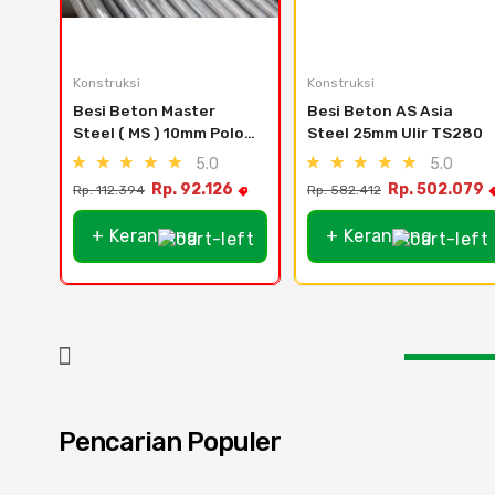
Konstruksi
Konstruksi
Besi Beton Master 
Besi Beton AS Asia 
Steel ( MS ) 10mm Polos 
Steel 25mm Ulir TS280
TP280
5.0
5.0
Rp. 92.126
Rp. 502.079
Rp. 112.394
Rp. 582.412
+ Keranjang
+ Keranjang
Pencarian Populer