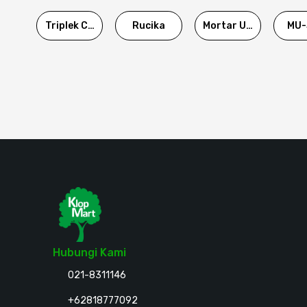
Triplek Cor
Rucika
Mortar Utama
MU-
Hubungi Kami
021-8311146
+62818777092