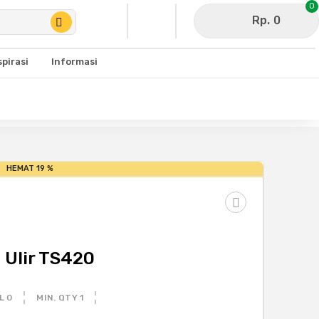
0
Rp. 0
spirasi
Informasi
HEMAT 19 %
Ulir TS420
L 0
MIN. QTY 1