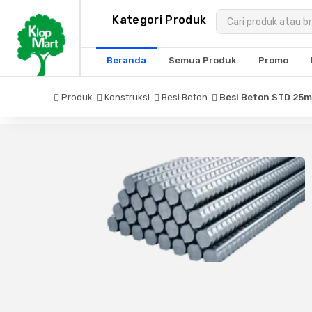
Kategori
Kategori Produk
×
Produk
Beranda
Semua Produk
Promo
Arsitektur
Produk
Konstruksi
Besi Beton
Besi Beton STD 25m
Struktural
MEP
Interior
Landscape