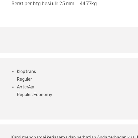
Berat per btg besi ulir 25 mm = 44.77kg
Kloptrans
Reguler
AnterAja
Reguler, Economy
Kami menghargai kerjasama dan perhatian Anda terhadap kuali