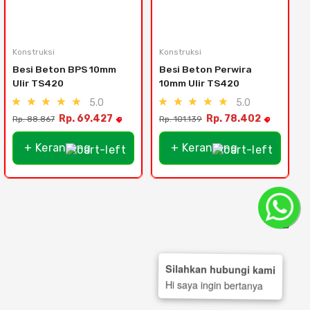
Konstruksi
Konstruksi
Besi Beton BPS 10mm 
Besi Beton Perwira 
Ulir TS420
10mm Ulir TS420
5.0
5.0
Rp. 69.427
Rp. 78.402
Rp. 88.867
Rp. 101.139
+ Keranjang
+ Keranjang
Silahkan hubungi kami
Hi saya ingin bertanya