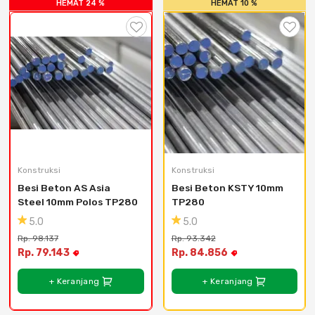
HEMAT 24 %
Cat dan Kimia
HEMAT 10 %
Saniter
Konstruksi
Konstruksi
Besi Beton AS Asia 
Besi Beton KSTY 10mm 
Steel 10mm Polos TP280
TP280
5.0
5.0
Rp. 98.137
Rp. 93.342
Rp. 79.143
Rp. 84.856
+ Keranjang
+ Keranjang