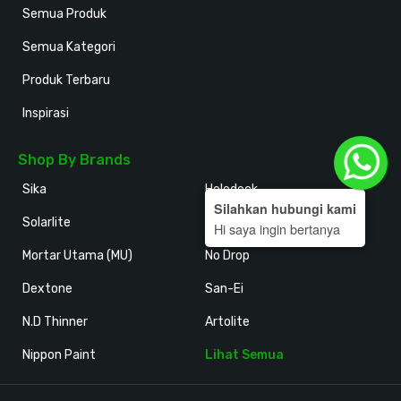
Semua Produk
Semua Kategori
Produk Terbaru
Inspirasi
Shop By Brands
Sika
Holodeck
Silahkan hubungi kami
Solarlite
Kansai Paint
Hi saya ingin bertanya
Mortar Utama (MU)
No Drop
Dextone
San-Ei
N.D Thinner
Artolite
Nippon Paint
Lihat Semua