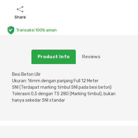
Plafon & Partisi
Material Alam
Sistem Elektrikal
Share
Sanitari & Aksesorisnya
Besi Profil & Plat
Pompa dan Pipa
Transaksi 100% aman
Aksesoris Dapur
Produk Pracetak
Lampu & Listrik
Product Info
Reviews
Peralatan & Perkakas
Besi Profil & Baja
Besi Beton Ulir
Aksesoris Perabot
Semen & Sejenisnya
Ukuran: 16mm dengan panjang Full 12 Meter
SNI (Terdapat marking timbul SNI pada besi beton)
Scaffolding
Tolerasni 0,5 dengan TS 280 (Marking timbul), bukan
hanya sekedar SNI standar
Konstruksi
Atap & Lantai