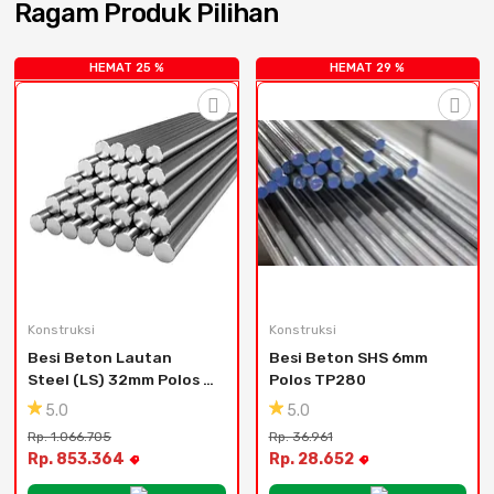
Ragam Produk Pilihan
Cat dan Kimia
Saniter
HEMAT 25 %
HEMAT 29 %
Konstruksi
Konstruksi
Besi Beton Lautan 
Besi Beton SHS 6mm 
Steel (LS) 32mm Polos 
Polos TP280
TP280
5.0
5.0
Rp. 1.066.705
Rp. 36.961
Rp. 853.364
Rp. 28.652