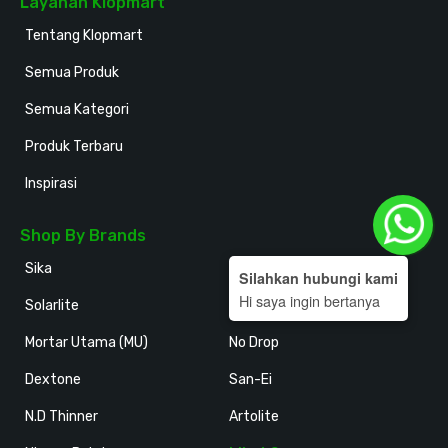
Layanan Klopmart
Tentang Klopmart
Semua Produk
Semua Kategori
Produk Terbaru
Inspirasi
Shop By Brands
Sika
Holodeck
Silahkan hubungi kami
Hi saya ingin bertanya
Solarlite
Kansai Paint
Mortar Utama (MU)
No Drop
Dextone
San-Ei
N.D Thinner
Artolite