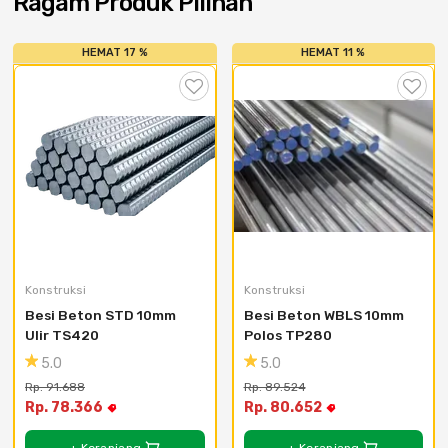
Ragam Produk Pilihan
Cat dan Kimia
HEMAT 17 %
HEMAT 11 %
Saniter
Konstruksi
Konstruksi
Besi Beton STD 10mm 
Besi Beton WBLS 10mm 
Ulir TS420
Polos TP280
5.0
5.0
Rp. 91.688
Rp. 89.524
Rp. 78.366
Rp. 80.652