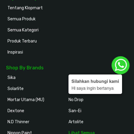
Tentang Klopmart
Semua Produk
Semua Kategori
Produk Terbaru
Inspirasi
Shop By Brands
Sika
Holodeck
Silahkan hubungi kami
Hi saya ingin bertanya
Solarlite
Kansai Paint
Mortar Utama (MU)
No Drop
Dextone
San-Ei
N.D Thinner
Artolite
Nippon Paint
Lihat Semua