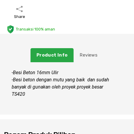
Plafon & Partisi
Material Alam
Sistem Elektrikal
Share
Sanitari & Aksesorisnya
Besi Profil & Plat
Pompa dan Pipa
Transaksi 100% aman
Aksesoris Dapur
Produk Pracetak
Lampu & Listrik
Product Info
Reviews
Peralatan & Perkakas
Besi Profil & Baja
-Besi Beton 16mm Ulir
Aksesoris Perabot
Semen & Sejenisnya
-Besi beton dengan mutu yang baik dan sudah
banyak di gunakan oleh proyek proyek besar
Scaffolding
TS420
Konstruksi
Atap & Lantai