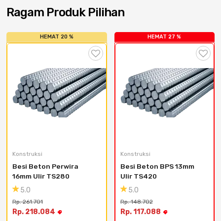
Cat dan Kimia
Ragam Produk Pilihan
Saniter
HEMAT 20 %
HEMAT 27 %
Konstruksi
Konstruksi
Besi Beton Perwira 
Besi Beton BPS 13mm 
16mm Ulir TS280
Ulir TS420
5.0
5.0
Rp. 261.701
Rp. 148.702
Rp. 218.084
Rp. 117.088