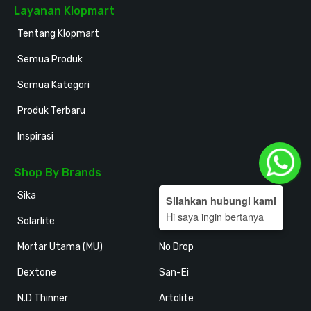
Layanan Klopmart
Tentang Klopmart
Semua Produk
Semua Kategori
Produk Terbaru
Inspirasi
Shop By Brands
Sika
Holodeck
Silahkan hubungi kami
Hi saya ingin bertanya
Solarlite
Kansai Paint
Mortar Utama (MU)
No Drop
Dextone
San-Ei
N.D Thinner
Artolite