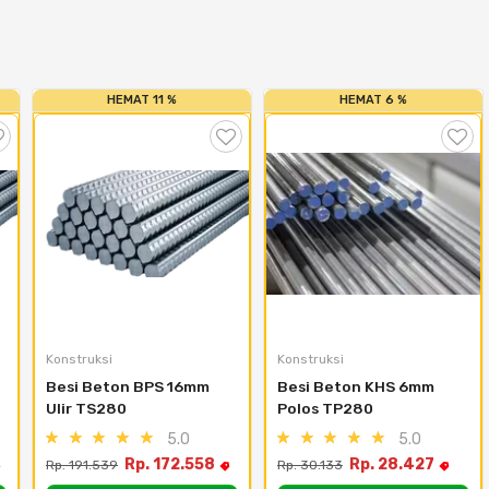
HEMAT 11 %
HEMAT 6 %
Konstruksi
Konstruksi
Besi Beton BPS 16mm 
Besi Beton KHS 6mm 
Ulir TS280
Polos TP280
5.0
5.0
Rp. 172.558
Rp. 28.427
Rp. 191.539
Rp. 30.133