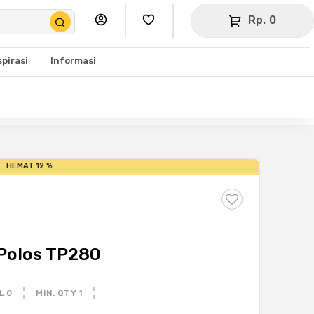
Rp. 0
spirasi
Informasi
HEMAT 12 %
Polos TP280
L 0
MIN. QTY 1