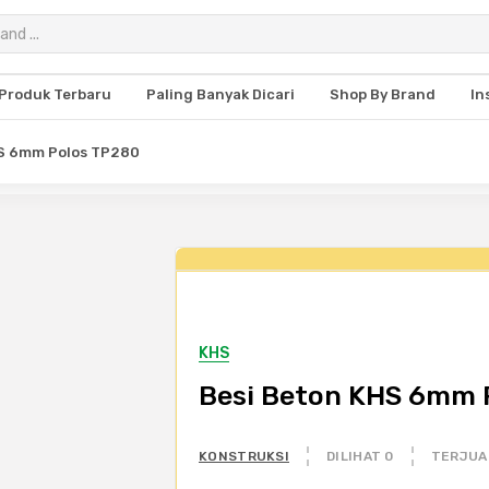
Produk Terbaru
Paling Banyak Dicari
Shop By Brand
In
HS 6mm Polos TP280
KHS
Besi Beton KHS 6mm 
KONSTRUKSI
DILIHAT 0
TERJUA