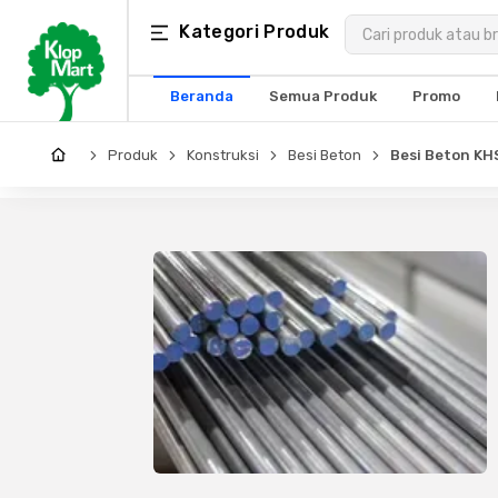
Kategori
Kategori Produk
×
Produk
Beranda
Semua Produk
Promo
Arsitektur
Produk
Konstruksi
Besi Beton
Besi Beton K
Struktural
MEP
Interior
Landscape