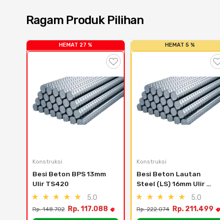
Ragam Produk Pilihan
HEMAT 27 %
HEMAT 5 %
Konstruksi
Konstruksi
Besi Beton BPS 13mm 
Besi Beton Lautan 
Ulir TS420
Steel (LS) 16mm Ulir 
TS420
5.0
5.0
Rp. 117.088
Rp. 211.499
Rp. 148.702
Rp. 222.074