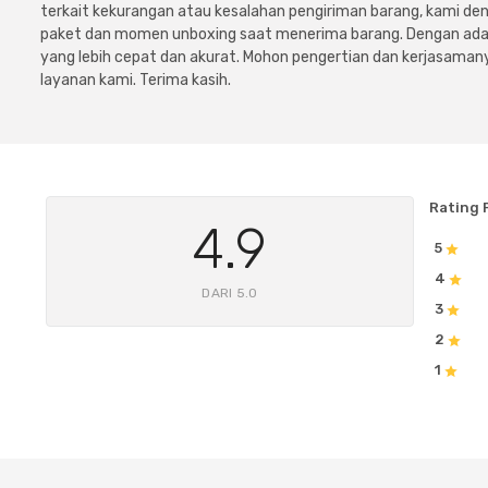
terkait kekurangan atau kesalahan pengiriman barang, kami 
paket dan momen unboxing saat menerima barang. Dengan adan
yang lebih cepat dan akurat. Mohon pengertian dan kerjasamany
layanan kami. Terima kasih.
Rating 
4.9
5
4
DARI 5.0
3
2
1