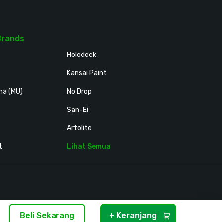
Brands
Holodeck
Kansai Paint
ma (MU)
No Drop
San-Ei
Artolite
t
Lihat Semua
Beli Sekarang
+ Keranjang