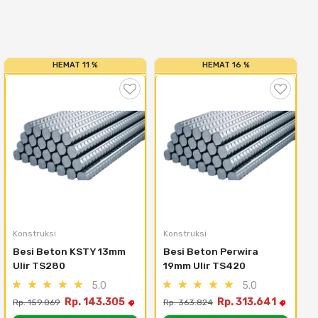
HEMAT 11 %
HEMAT 16 %
Konstruksi
Konstruksi
Besi Beton KSTY 13mm 
Besi Beton Perwira 
Ulir TS280
19mm Ulir TS420
5.0
5.0
Rp. 143.305
Rp. 313.641
Rp. 159.069
Rp. 363.824
R