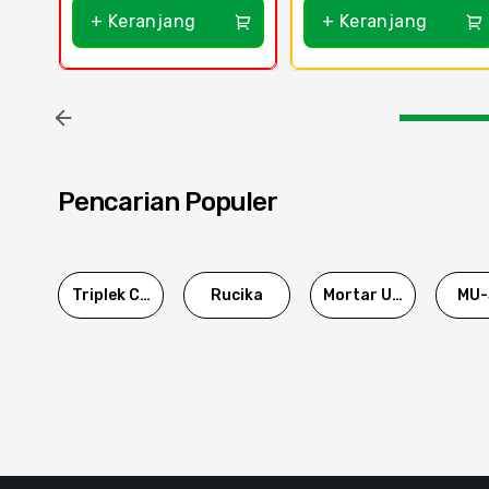
+ Keranjang
+ Keranjang
Pencarian Populer
Triplek Cor
Rucika
Mortar Utama
MU-