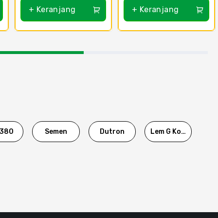
+ Keranjang
+ Keranjang
380
Semen
Dutron
Lem G Korea