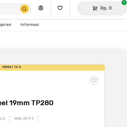
0
Rp. 0
spirasi
Informasi
HEMAT 14 %
teel 19mm TP280
L 0
MIN. QTY 1