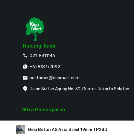
Hubungi Kami
021-8311146
+62818777092
customer@klopmart.com
Jalan Sultan Agung No. 30, Guntur, Jakarta Selatan
Pengguna dari
Jakarta Selatan
membeli
Pipa PVC 4 inch
Mitra Pembayaran
8 menit yang lalu
Besi Beton AS Asia Steel 19mm TP280