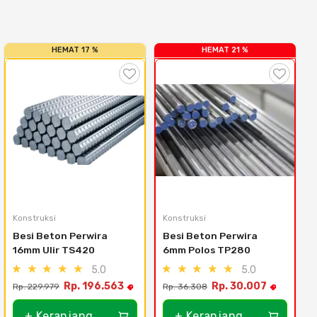
HEMAT 17 %
HEMAT 21 %
Konstruksi
Konstruksi
Besi Beton Perwira 
Besi Beton Perwira 
16mm Ulir TS420
6mm Polos TP280
5.0
5.0
Rp. 196.563
Rp. 30.007
Rp. 229.979
Rp. 36.308
R
+ Keranjang
+ Keranjang