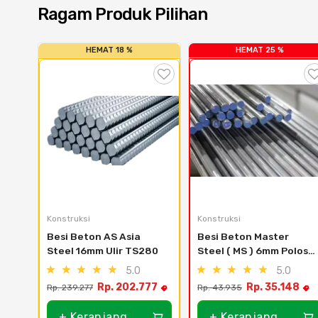
Ragam Produk Pilihan
HEMAT 18 %
HEMAT 25 %
Konstruksi
Konstruksi
Besi Beton AS Asia 
Besi Beton Master 
Steel 16mm Ulir TS280
Steel ( MS ) 6mm Polos 
TP280
5.0
5.0
Rp. 202.777
Rp. 35.148
Rp. 239.277
Rp. 43.935
+ Keranjang
+ Keranjang