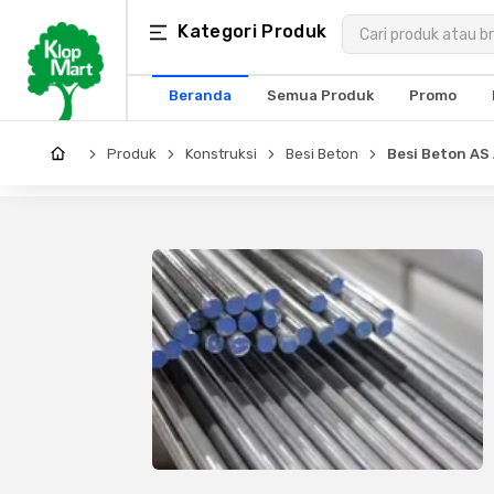
Kategori
Kategori Produk
×
Produk
Beranda
Semua Produk
Promo
Arsitektur
Produk
Konstruksi
Besi Beton
Besi Beton AS
Struktural
MEP
Interior
Landscape