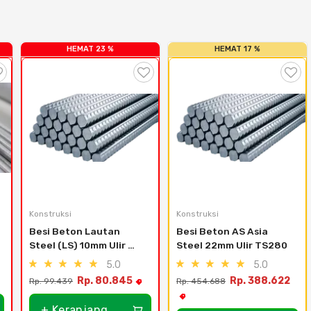
HEMAT 23 %
HEMAT 17 %
Konstruksi
Konstruksi
Besi Beton Lautan 
Besi Beton AS Asia 
Steel (LS) 10mm Ulir 
Steel 22mm Ulir TS280
TS280
5.0
5.0
Rp. 80.845
Rp. 388.622
Rp. 99.439
Rp. 454.688
+ Keranjang