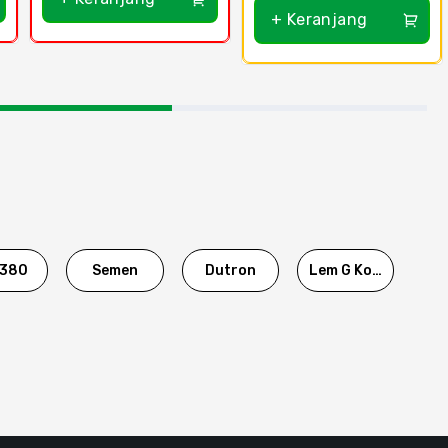
+ Keranjang
380
Semen
Dutron
Lem G Korea