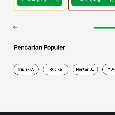
Pencarian Populer
Triplek Cor
Rucika
Mortar Utama
MU-