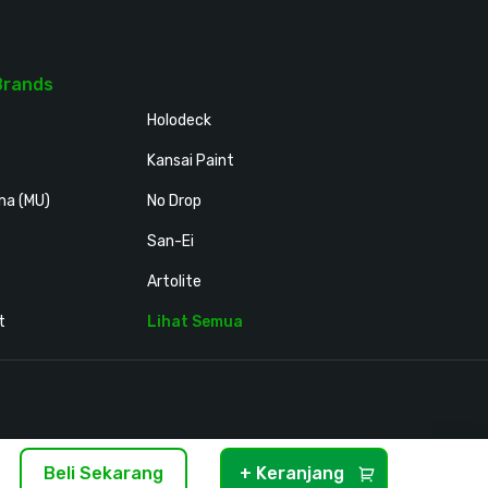
Brands
Holodeck
Kansai Paint
ma (MU)
No Drop
San-Ei
Artolite
t
Lihat Semua
Beli Sekarang
+ Keranjang