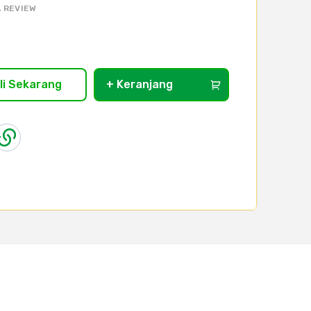
 REVIEW
li Sekarang
+ Keranjang