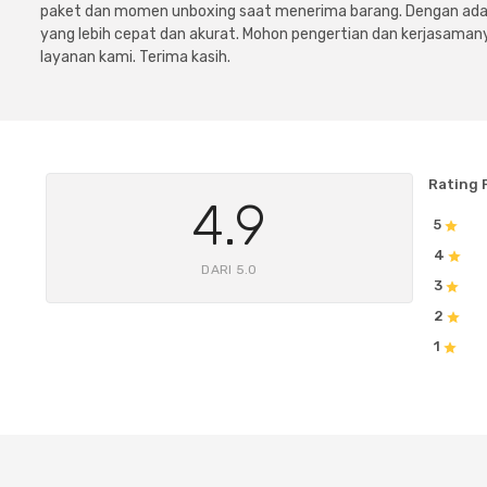
paket dan momen unboxing saat menerima barang. Dengan adan
yang lebih cepat dan akurat. Mohon pengertian dan kerjasamany
layanan kami. Terima kasih.
Rating 
4.9
5
4
DARI 5.0
3
2
1