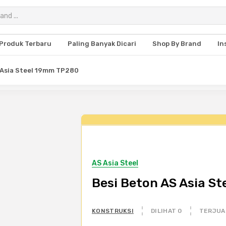
Produk Terbaru
Paling Banyak Dicari
Shop By Brand
In
 Asia Steel 19mm TP280
AS Asia Steel
Besi Beton AS Asia S
KONSTRUKSI
DILIHAT 0
TERJUA