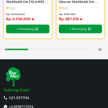
10x20x60 Cm (12.6 M3) - 
Ukuran 10x20x60 Cm 
Area Cikarang
(14.4 M3) - Bogor , 
5.0
5.0
Bekasi , Depok
Rp. 7.900.200
Rp. 698.780
Rp. 6.930.000
Rp. 587.210
+ Keranjang
+ Keranjang
Hubungi Kami
021-8311146
+62818777092