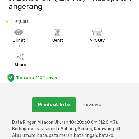
Tangerang
Plafon & Partisi
Material Alam
Sistem Elektrikal
| Terjual 0
Sanitari & Aksesorisnya
Besi Profil & Plat
Pompa dan Pipa
Dilihat
Berat
Min. Qty
Aksesoris Dapur
Produk Pracetak
Lampu & Listrik
0
13
Peralatan & Perkakas
Besi Profil & Baja
Share
Aksesoris Perabot
Semen & Sejenisnya
Transaksi 100% aman
Scaffolding
Product Info
Reviews
Konstruksi
Bata Ringan Alfacon Ukuran 10x20x60 Cm (12.6 M3).
Atap & Lantai
Berbagai variasi seperti: Subang, Serang, Karawang, dll.
Alias umum: bata, bata merah, bata ringan, batako.