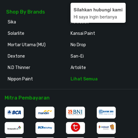
Silahkan hubungi kami
Shop By Brands
Hi saya ingin bertanya
Sika
Holodeck
Solarlite
Kansai Paint
Mortar Utama (MU)
No Drop
Dextone
San-Ei
N.D Thinner
Artolite
Nippon Paint
Lihat Semua
Mitra Pembayaran