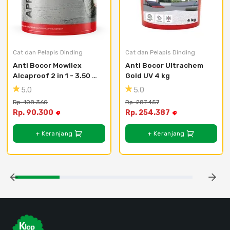
Cat dan Pelapis Dinding
Cat dan Pelapis Dinding
Anti Bocor Mowilex 
Anti Bocor Ultrachem 
Alcaproof 2 in 1 - 3.50 
Gold UV 4 kg
Kg
5.0
5.0
Rp. 108.360
Rp. 287.457
Rp. 90.300
Rp. 254.387
+ Keranjang
+ Keranjang