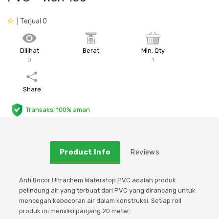
Plafon & Partisi
Material Alam
Sistem Elektrikal
| Terjual 0
Sanitari & Aksesorisnya
Besi Profil & Plat
Pompa dan Pipa
Dilihat
Berat
Min. Qty
0
1
Aksesoris Dapur
Produk Pracetak
Lampu & Listrik
Share
Peralatan & Perkakas
Besi Profil & Baja
Transaksi 100% aman
Aksesoris Perabot
Semen & Sejenisnya
Scaffolding
Product Info
Reviews
Konstruksi
Anti Bocor Ultrachem Waterstop PVC adalah produk
pelindung air yang terbuat dari PVC yang dirancang untuk
Atap & Lantai
mencegah kebocoran air dalam konstruksi. Setiap roll
produk ini memiliki panjang 20 meter.