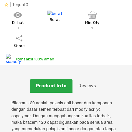
| Terjual 0
Plafon & Partisi
Material Alam
Sistem Elektrikal
Berat
Dilihat
Min. Qty
0
Sanitari & Aksesorisnya
Besi Profil & Plat
Pompa dan Pipa
1
Aksesoris Dapur
Produk Pracetak
Lampu & Listrik
Share
Transaksi 100% aman
Peralatan & Perkakas
Besi Profil & Baja
Aksesoris Perabot
Semen & Sejenisnya
Product Info
Reviews
Scaffolding
Bitacem 120 adalah pelapis anti bocor dua komponen
Konstruksi
dengan dasar semen terbuat dari modify acrilyc
copolymer. Dengan menggabungkan kualitas terbaik,
maka bitacem 120 dapat digunakan pada semua area
Atap & Lantai
yang memerlukan pelapis anti bocor dengan atau tanpa