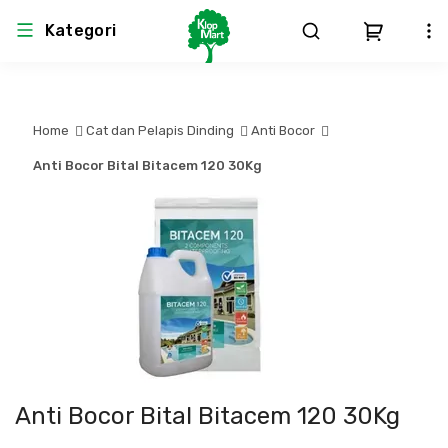
Kategori
Arsitektur
Struktural
MEP
Interior
Landscape
Home
Cat dan Pelapis Dinding
Anti Bocor
Anti Bocor Bital Bitacem 120 30Kg
Atap & Rangka
Produk Teknikal & Kimia
Sistem Pengudaraan
Lem
Produk K3
Sistem Elektro
Dinding
Perlengkapan
Sistem Penanggulangan Kebakaran
Pintu, Jendela & Perlengkapan
Bekisting
Sistem Pemipaan
Cat dan Pelapis Dinding
Besi Beton & Wiremesh
Peralatan Elektronik
Anti Bocor Bital Bitacem 120 30Kg
Lantai
Beton
Peralatan Utama