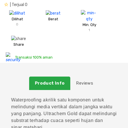
| Terjual 0
Plafon & Partisi
Material Alam
Sistem Elektrikal
Dilihat
Berat
Sanitari & Aksesorisnya
Besi Profil & Plat
Pompa dan Pipa
0
Min. Qty
1
Aksesoris Dapur
Produk Pracetak
Lampu & Listrik
Share
Peralatan & Perkakas
Besi Profil & Baja
Transaksi 100% aman
Aksesoris Perabot
Semen & Sejenisnya
Product Info
Reviews
Scaffolding
Konstruksi
Waterproofing akrilik satu komponen untuk
melindungi media vertikal dalam jangka waktu
yang panjang. Ultrachem Gold dapat melindungi
Atap & Lantai
substrat terhadap cuaca seperti hujan dan
sinar matahari.