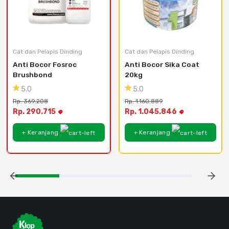
Cat dan Pelapis Dinding
Cat dan Pelapis Dinding
Anti Bocor Fosroc 
Anti Bocor Sika Coat 
Brushbond
20kg
5.0
5.0
Rp. 369.208
Rp. 1.160.889
Rp. 290.715
Rp. 1.045.846
+ Keranjang
+ Keranjang