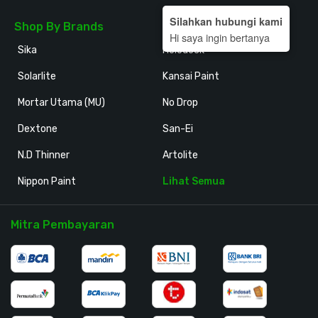
Silahkan hubungi kami
Shop By Brands
Hi saya ingin bertanya
Sika
Holodeck
Solarlite
Kansai Paint
Mortar Utama (MU)
No Drop
Dextone
San-Ei
N.D Thinner
Artolite
Nippon Paint
Lihat Semua
Mitra Pembayaran