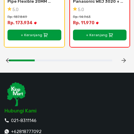
Pipe Flexible 20MM 
Panasonic WEJ 3020 + 
Panjang 50M/Roll
WEJ 78019
5.0
5.0
Rp. 187.849
Rp. 14.963
Rp. 173.934
Rp. 11.970
+ Keranjang
+ Keranjang
Hubungi Kami
021-8311146
+62818777092