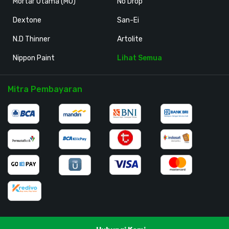
Mortar Utama (MU)
No Drop
Dextone
San-Ei
N.D Thinner
Artolite
Nippon Paint
Lihat Semua
Mitra Pembayaran