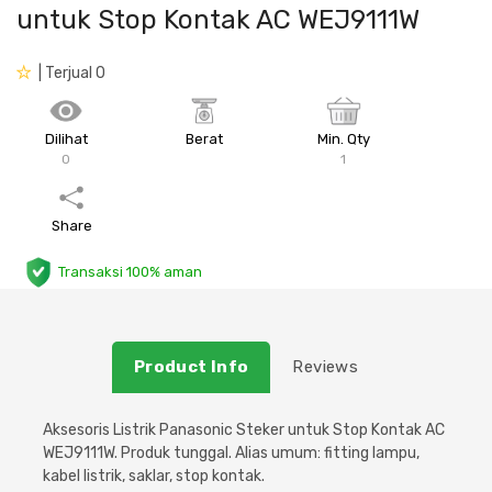
untuk Stop Kontak AC WEJ9111W
Plafon & Partisi
Material Alam
Sistem Elektrikal
| Terjual 0
Sanitari & Aksesorisnya
Besi Profil & Plat
Pompa dan Pipa
Dilihat
Berat
Min. Qty
Aksesoris Dapur
Produk Pracetak
Lampu & Listrik
0
1
Peralatan & Perkakas
Besi Profil & Baja
Share
Aksesoris Perabot
Semen & Sejenisnya
Transaksi 100% aman
Scaffolding
Product Info
Reviews
Konstruksi
Aksesoris Listrik Panasonic Steker untuk Stop Kontak AC
Atap & Lantai
WEJ9111W. Produk tunggal. Alias umum: fitting lampu,
kabel listrik, saklar, stop kontak.