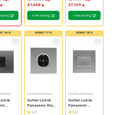
1W
Putih
41.548
27.769
anjang
+ Keranjang
+ Keranjang
AT 16 %
HEMAT 17 %
HEMAT 18 %
ektrikal
Sistem Elektrikal
Sistem Elektrikal
istrik 
Outlet Listrik 
Outlet Listrik 
ic 
Panasonic Stop 
Panasonic 
ne Style 
Kontak Style E 
Saklar Hotel 
5.0
5.0