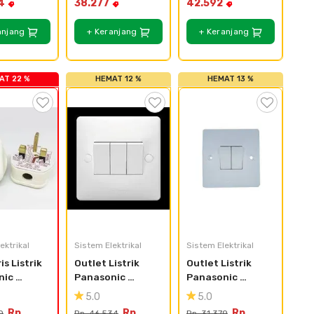
4
38.277
42.592
anjang
+ Keranjang
+ Keranjang
AT 22 %
HEMAT 12 %
HEMAT 13 %
ektrikal
Sistem Elektrikal
Sistem Elektrikal
s Listrik 
Outlet Listrik 
Outlet Listrik 
ic 
Panasonic 
Panasonic 
untuk 
Acrosea 
Acrosea 
5.0
5.0
ntak AC 
WABJ5032-N 
WABJ5022-N
Rp.
Rp.
Rp.
0
Rp. 46.534
Rp. 31.379