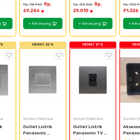
N
Outbow 
Kontak Style E 
E 
.
Rp.
Rp.
Rp. 78.940
Rp. 33.362
Rp. 105.
WBJ1214W3K
WEJ89911 (IP55)
WESJ78
69.246
29.010
91.326
+ WEJ2
g
+ Keranjang
+ Keranjang
+ Ker
 %
HEMAT 20 %
HEMAT 21 %
HEM
al
Sistem Elektrikal
Sistem Elektrikal
Sistem El
k 
Outlet Listrik 
Outlet Listrik 
Aksesori
Panasonic 
Panasonic TV 
Panason
e 
Saklar Style E 
Style E 
Box Typ