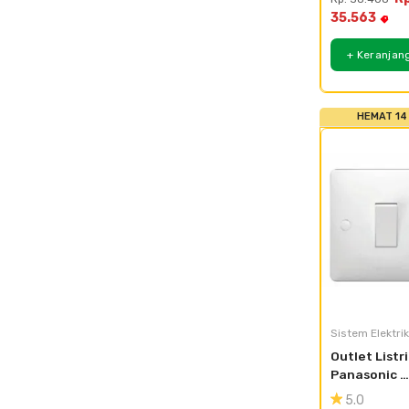
35.563
+ Keranjan
HEMAT 14
Sistem Elektrik
Outlet Listri
Panasonic 
Acrosea 
5.0