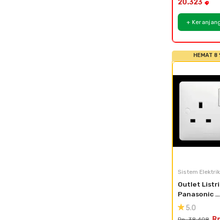
20.323
+ Keranjan
HEMAT 8
Sistem Elektrik
Outlet Listri
Panasonic 
Acrosea 
5.0
WABJ1211-N
Rp
Rp. 38.408