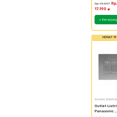
WABJ5012-
Rp
Rp. 19.597
17.190
+ Keranjan
HEMAT 19
Sistem Elektrik
Outlet Listri
Panasonic 
Saklar Doubl