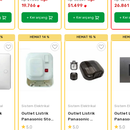
WEJ911
19.766
51.499
26.861
g
+ Keranjang
+ Keranjang
+ Ker
 %
HEMAT 14 %
HEMAT 15 %
HEM
al
Sistem Elektrikal
Sistem Elektrikal
Sistem El
k 
Outlet Listrik 
Outlet Listrik 
Outlet L
Panasonic Stop 
Panasonic 
Panason
Kontak AC 
Pelindung Stop 
Telepho
5.0
5.0
5.0