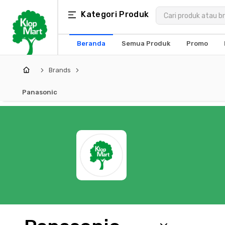
Kategori
Kategori Produk
×
Produk
Beranda
Semua Produk
Promo
Arsitektur
Brands
Struktural
Panasonic
MEP
Interior
Landscape