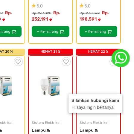
ic Led 
Panasonic Led 
Panasonic Led 
5.0
5.0
 - 4 
Bulb Neo - 4 
Bulb Neo - 4 
Rp.
Rp.
Rp.
31
Rp. 267.020
Rp. 230.366
9w
Pack - 13w
Pack - 11w
0
232.191
198.591
anjang
+ Keranjang
+ Keranjang
AT 20 %
HEMAT 21 %
HEMAT 22 %
Silahkan hubungi kami
Hi saya ingin bertanya
ektrikal
Sistem Elektrikal
Sistem Elektrikal
 
Lampu & 
Lampu & 