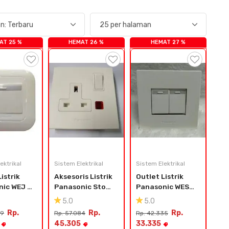
AT 25 %
HEMAT 26 %
HEMAT 27 %
ektrikal
Sistem Elektrikal
Sistem Elektrikal
istrik 
Aksesoris Listrik 
Outlet Listrik 
ic WEJ 
Panasonic Stop 
Panasonic WESJ 
 78029
Kontak AC WBSJ 
5931+78029
5.0
5.0
1214
Rp.
Rp.
Rp.
79
Rp. 57.084
Rp. 42.335
45.305
33.335