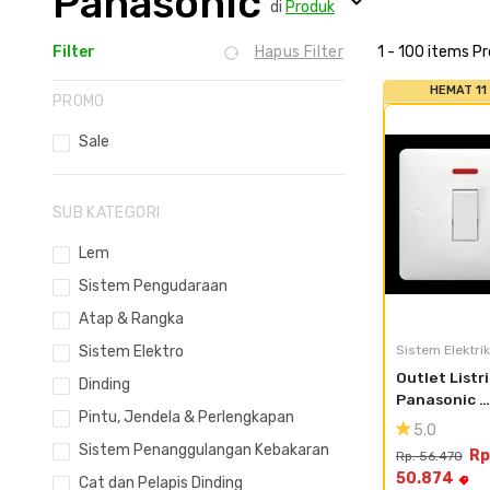
Panasonic
di
Produk
Filter
Hapus Filter
1 - 100 items P
HEMAT 11
PROMO
Sale
SUB KATEGORI
Lem
Sistem Pengudaraan
Atap & Rangka
Sistem Elektro
Sistem Elektrik
Outlet Listri
Dinding
Panasonic 
Pintu, Jendela & Perlengkapan
Acrosea 
5.0
WABJ5303-
Sistem Penanggulangan Kebakaran
Rp
Rp. 56.470
50.874
Cat dan Pelapis Dinding