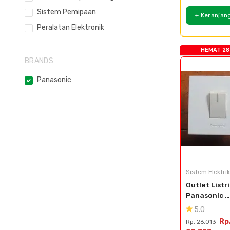
Sistem Pemipaan
+ Keranjan
Peralatan Elektronik
HEMAT 28
BRANDS
Panasonic
Sistem Elektrik
Outlet Listri
Panasonic 
Saklar + Fra
5.0
WESJ 5931 + 
Rp
Rp. 26.013
WESJ 78019