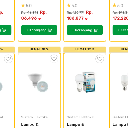
ed 
Panasonic Led 
Panasonic Led 
Panason
5.0
5.0
5.0
Bulb Neo - 4 
Bulb Neo - 4 
Bulb Neo
p.
Rp.
Rp.
Rp. 96.876
Rp. 120.771
Rp. 196.3
Pack - 3w
Pack - 5w
Pack - 
86.496
106.877
172.22
g
+ Keranjang
+ Keranjang
+ Ker
 %
HEMAT 18 %
HEMAT 19 %
HEM
al
Sistem Elektrikal
Sistem Elektrikal
Sistem El
Lampu & 
Lampu & 
Lampu &