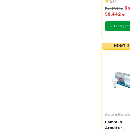
5.0
Style E 
Rp
Rp. 69.546
WESJ78029
58.442
+ WESJ5931
x2
+ Keranjan
HEMAT 11
Sistem Elektrik
Lampu & 
Armatur 