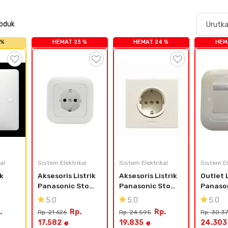
roduk
 %
HEMAT 23 %
HEMAT 24 %
HEM
al
Sistem Elektrikal
Sistem Elektrikal
Sistem El
k 
Aksesoris Listrik 
Aksesoris Listrik 
Outlet L
Panasonic Stop 
Panasonic Stop 
Panason
kontak Tanam 
Kontak 
5541 +
5.0
5.0
5.0
N
WEJP1131-7
WEJP1121-7 
.
Rp.
Rp.
Rp. 21.626
Rp. 24.595
Rp. 30.3
Shucko dg 
17.582
19.835
24.303
Grounding (CP)