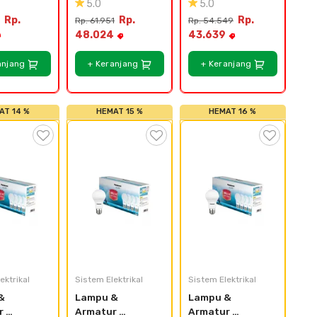
5.0
5.0
11N
250V~ 
Bulb Lotus - 5w
Rp.
Rp.
Rp.
Rp. 61.951
Rp. 54.549
WABJ5031-N SNI
48.024
43.639
anjang
+ Keranjang
+ Keranjang
AT 14 %
HEMAT 15 %
HEMAT 16 %
ektrikal
Sistem Elektrikal
Sistem Elektrikal
 
Lampu & 
Lampu & 
 
Armatur 
Armatur 