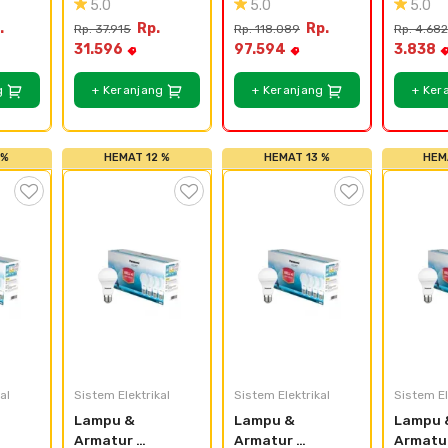
5.0
5.0
5.0
WESJ78029MWS 
WESJ78019MWS 
WABJ59
.
Rp.
Rp.
Rp. 37.915
Rp. 118.089
Rp. 4.682
MWS 
+ WES5941MWS
+ WEJ2501H
31.596
97.594
3.838
MWS 
g
+ Keranjang
+ Keranjang
+ Ker
 %
HEMAT 12 %
HEMAT 13 %
HEM
al
Sistem Elektrikal
Sistem Elektrikal
Sistem El
Lampu & 
Lampu & 
Lampu &
Armatur 
Armatur 
Armatur