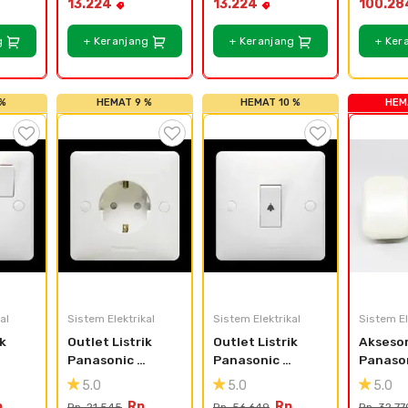
13.224
13.224
100.28
g
+ Keranjang
+ Keranjang
+ Ker
 %
HEMAT 9 %
HEMAT 10 %
HEM
al
Sistem Elektrikal
Sistem Elektrikal
Sistem El
k 
Outlet Listrik 
Outlet Listrik 
Aksesori
Panasonic 
Panasonic 
Panason
Acrosea 
Acrosea WABJ 
Steker 
5.0
5.0
5.0
WABJ1610-N
5511-N
Stop Ko
.
Rp.
Rp.
Rp. 21.545
Rp. 56.649
Rp. 32.77