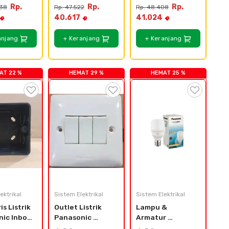
WESJP1121MWS
Style E 
Rp.
Rp.
Rp.
938
Rp. 47.522
Rp. 48.408
019MWS 
WESJ78029MWS 
40.617
41.024
164H
+ WESJ5942MWS
anjang
+ Keranjang
+ Keranjang
AT 22 %
HEMAT 29 %
HEMAT 25 %
ektrikal
Sistem Elektrikal
Sistem Elektrikal
s Listrik 
Outlet Listrik 
Lampu & 
ic Inbow 
Panasonic 
Armatur 
e BS - 
Acrosea 10AX 
Panasonic Led 