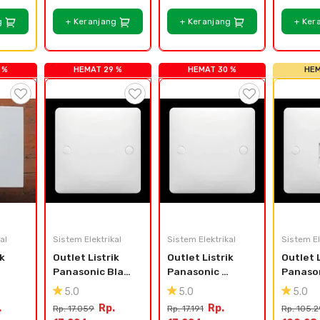
g
+ Keranjang
+ Keranjang
+ Ker
 %
HEMAT 29 %
HEMAT 30 %
HEM
al
Sistem Elektrikal
Sistem Elektrikal
Sistem El
k 
Outlet Listrik 
Outlet Listrik 
Outlet L
Panasonic Blank 
Panasonic 
Panason
me 
Plate Acrosea 
Acrosea 
Acrosea
5.0
5.0
5.0
WABJ8010-N
WABJ8010-N
WABJ32
.
Rp.
Rp.
Rp. 17.059
Rp. 17.191
Rp. 105.