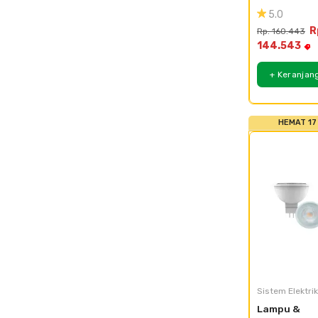
Panasonic L
5.0
Bulb Neo - 4 
R
Rp. 160.443
Pack - 7w
144.543
+ Keranjan
HEMAT 17
Sistem Elektrik
Lampu & 