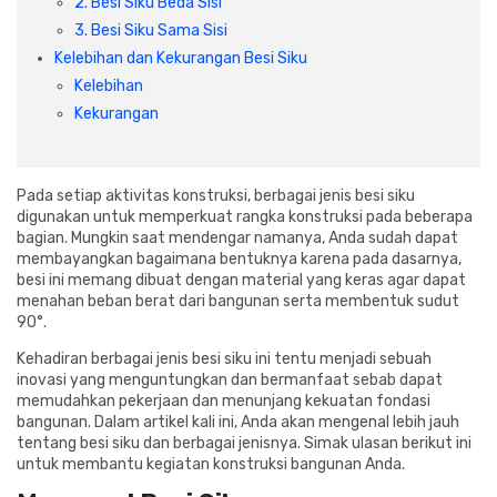
2. Besi Siku Beda Sisi
Cat dan Kimia
3. Besi Siku Sama Sisi
Kelebihan dan Kekurangan Besi Siku
Saniter
Kelebihan
Kekurangan
Pada setiap aktivitas konstruksi, berbagai jenis besi siku
digunakan untuk memperkuat rangka konstruksi pada beberapa
bagian. Mungkin saat mendengar namanya, Anda sudah dapat
membayangkan bagaimana bentuknya karena pada dasarnya,
besi ini memang dibuat dengan material yang keras agar dapat
menahan beban berat dari bangunan serta membentuk sudut
90°.
Kehadiran berbagai jenis besi siku ini tentu menjadi sebuah
inovasi yang menguntungkan dan bermanfaat sebab dapat
memudahkan pekerjaan dan menunjang kekuatan fondasi
bangunan. Dalam artikel kali ini, Anda akan mengenal lebih jauh
tentang besi siku dan berbagai jenisnya. Simak ulasan berikut ini
untuk membantu kegiatan konstruksi bangunan Anda.