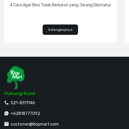
4 Cara Agar Besi Tidak Berkarat yang Jarang Diketahui
Selengkapnya
Hubungi Kami
021-8311146
+62818777092
customer@klopmart.com