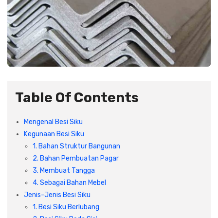
Plafon & Partisi
Material Alam
Sistem Elektrikal
Sanitari & Aksesorisnya
Besi Profil & Plat
Pompa dan Pipa
Aksesoris Dapur
Produk Pracetak
Lampu & Listrik
Peralatan & Perkakas
Besi Profil & Baja
Table Of Contents
Aksesoris Perabot
Semen & Sejenisnya
Mengenal Besi Siku
Kegunaan Besi Siku
Scaffolding
1. Bahan Struktur Bangunan
2. Bahan Pembuatan Pagar
Konstruksi
3. Membuat Tangga
4. Sebagai Bahan Mebel
Jenis-Jenis Besi Siku
Atap & Lantai
1. Besi Siku Berlubang