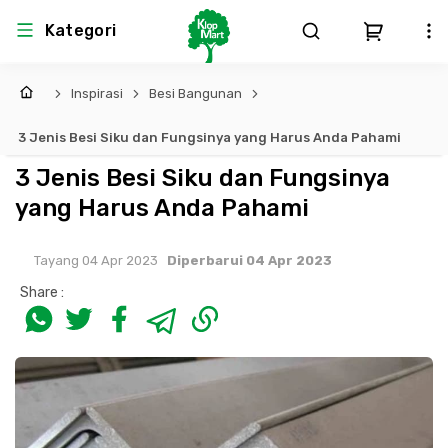
Kategori
Inspirasi
Besi Bangunan
Arsitektur
Struktural
MEP
Interior
Landscape
3 Jenis Besi Siku dan Fungsinya yang Harus Anda Pahami
Atap & Rangka
Produk Teknikal & Kimia
Sistem Pengudaraan
3 Jenis Besi Siku dan Fungsinya
yang Harus Anda Pahami
Lem
Produk K3
Sistem Elektro
Tayang 04 Apr 2023
Diperbarui 04 Apr 2023
Dinding
Perlengkapan
Sistem Penanggulangan Kebakaran
Share :
Pintu, Jendela & Perlengkapan
Bekisting
Sistem Pemipaan
Cat dan Pelapis Dinding
Besi Beton & Wiremesh
Peralatan Elektronik
Lantai
Beton
Peralatan Utama