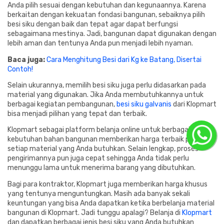
Anda pilih sesuai dengan kebutuhan dan kegunaannya. Karena
berkaitan dengan kekuatan fondasi bangunan, sebaiknya pilih
besi siku dengan baik dan tepat agar dapat berfungsi
sebagaimana mestinya. Jadi, bangunan dapat digunakan dengan
lebih aman dan tentunya Anda pun menjadi lebih nyaman.
Baca juga:
Cara Menghitung Besi dari Kg ke Batang, Disertai
Contoh!
Selain ukurannya, memilih besi siku juga perlu didasarkan pada
material yang digunakan. Jika Anda membutuhkannya untuk
berbagai kegiatan pembangunan,
besi siku galvanis
dari Klopmart
bisa menjadi pilihan yang tepat dan terbaik.
Klopmart sebagai
platform
belanja
online
untuk berbagai
kebutuhan bahan bangunan memberikan harga terbaik pada
setiap material yang Anda butuhkan. Selain lengkap, proses
pengirimannya pun juga cepat sehingga Anda tidak perlu
menunggu lama untuk menerima barang yang dibutuhkan.
Bagi para kontraktor, Klopmart juga memberikan harga khusus
yang tentunya menguntungkan. Masih ada banyak sekali
keuntungan yang bisa Anda dapatkan ketika berbelanja material
bangunan di Klopmart. Jadi tunggu apalagi? Belanja di
Klopmart
dan dapatkan berbagai jenis besi siku yang Anda butuhkan